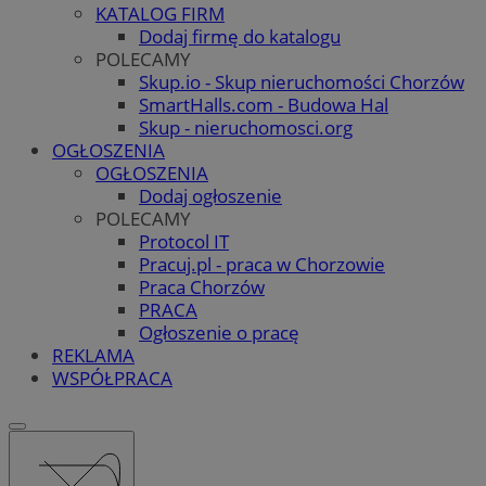
KATALOG FIRM
Dodaj firmę do katalogu
POLECAMY
Skup.io - Skup nieruchomości Chorzów
SmartHalls.com - Budowa Hal
Skup - nieruchomosci.org
OGŁOSZENIA
OGŁOSZENIA
Dodaj ogłoszenie
POLECAMY
Protocol IT
Pracuj.pl - praca w Chorzowie
Praca Chorzów
PRACA
Ogłoszenie o pracę
REKLAMA
WSPÓŁPRACA