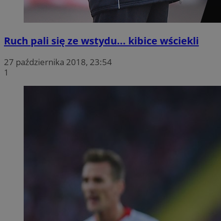
Ruch pali się ze wstydu... kibice wściekli
27 października 2018, 23:54
1