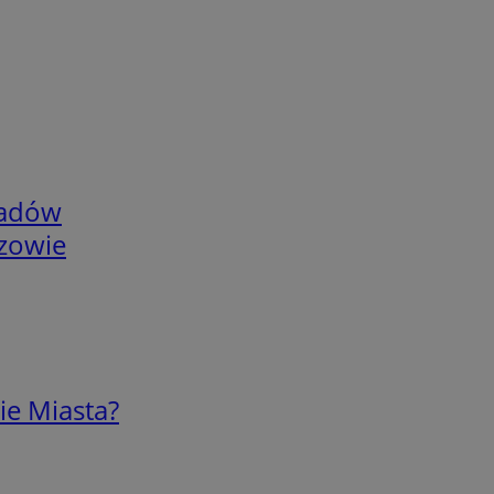
adów
rzowie
ie Miasta?