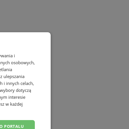
ywania i
danych osobowych,
etlania
az ulepszania
 i innych celach,
 wybory dotyczą
nym interesie
sz w każdej
DO PORTALU