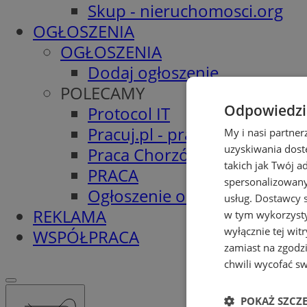
Skup - nieruchomosci.org
OGŁOSZENIA
OGŁOSZENIA
Dodaj ogłoszenie
POLECAMY
Odpowiedzia
Protocol IT
Pracuj.pl - praca w Chorzowi
My i nasi partne
uzyskiwania dost
Praca Chorzów
takich jak Twój a
PRACA
spersonalizowanyc
Ogłoszenie o pracę
usług.
Dostawcy s
REKLAMA
w tym wykorzysty
wyłącznie tej wi
WSPÓŁPRACA
zamiast na zgodz
chwili wycofać s
POKAŻ SZCZ