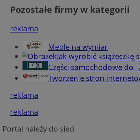
Pozostałe firmy w kategorii
__cf_bm
reklama
VISITOR_PRIVACY_
Meble na wymiar
Jak wyrobić książeczkę
Części samochodowe do 
Tworzenie stron internet
INGRESSCOOKIE
reklama
li_gc
reklama
Portal należy do sieci
Nazwa
Nazwa
openstat_umr82x3