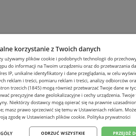
lne korzystanie z Twoich danych
e
rzy używamy plików cookie i podobnych technologii do przechow
ępu do informacji na Twoim urządzeniu oraz do przetwarzania 
dres IP, unikalne identyfikatory i dane przeglądania, w celu wyświ
h reklam i treści, pomiaru reklam i treści, analizy odbiorców or
tron trzecich (1845)
mogą również przetwarzać Twoje dane w tych
wać precyzyjne dane geolokalizacyjne i cechy urządzenia. Twoje
tryny. Niektórzy dostawcy mogą opierać się na prawnie uzasadnio
ie; masz prawo sprzeciwić się temu w
Ustawieniach reklam
. Może
woją zgodę w
Ustawieniach plików cookie
.
Polityka prywatności
EGÓŁY
ODRZUĆ WSZYSTKIE
PRZEJDŹ 