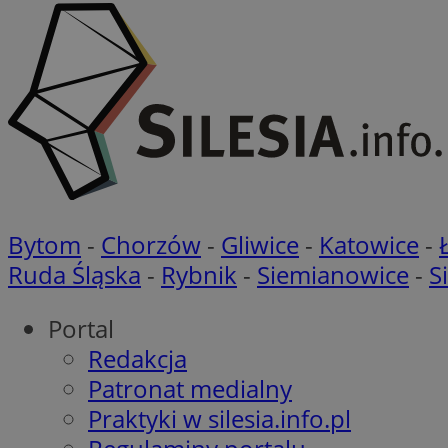
Nazwa
openstat_gid
VP
pb_rtb_ev_part
openstat_pbi939ar
openstat_khpu8s
openstat_iy2unm5p
_clck
__gads
incap_ses_1688_32
openstat_wj089dcr
__Secure-
_clsk
ROLLOUT_TOKEN
visid_incap_322052
Bytom
-
Chorzów
-
Gliwice
-
Katowice
-
_clsk
Ruda Śląska
-
Rybnik
-
Siemianowice
-
S
bcookie
Portal
_ga_8HVR5Z6Z02
ANON_ID
Redakcja
__eoi
Patronat medialny
Praktyki w silesia.info.pl
IDE
OAID