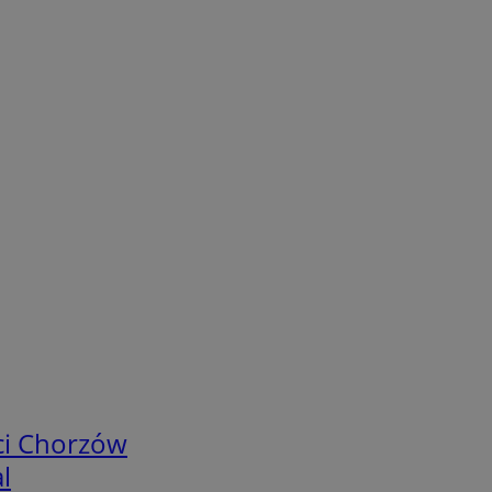
ci Chorzów
l