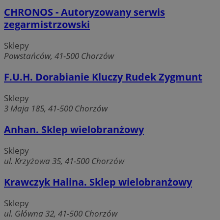
Niezbędne
Wydajność
Targetowanie
Funkcjonaln
CHRONOS - Autoryzowany serwis
zegarmistrzowski
Niesklasyfikowane
Niezbędne pliki cookie umożliwiają korzystanie z podstawowych fun
Sklepy
strony internetowej, takich jak logowanie użytkownika i zarządzanie
Powstańców, 41-500 Chorzów
kontem. Bez niezbędnych plików cookie nie można prawidłowo korz
ze strony internetowej.
F.U.H. Dorabianie Kluczy Rudek Zygmunt
Okre
Nazwa
Provider
/
Domena
przechowy
Sklepy
QeSessID
mojchorzow.pl
1 rok
3 Maja 185, 41-500 Chorzów
Anhan. Sklep wielobranżowy
MvSessID
mojchorzow.pl
1 rok
Sklepy
ul. Krzyżowa 35, 41-500 Chorzów
SessID
mojchorzow.pl
1 rok
Krawczyk Halina. Sklep wielobranżowy
Sklepy
CookieScriptConsent
4 tygodnie
CookieScript
ul. Główna 32, 41-500 Chorzów
mojchorzow.pl