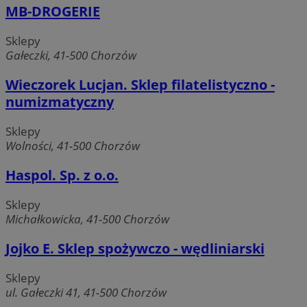
MB-DROGERIE
INGRESSCOOKIE
Sesja
NGINX Inc.
Sklepy
bh.contextweb.com
Gałeczki, 41-500 Chorzów
Wieczorek Lucjan. Sklep filatelistyczno -
numizmatyczny
Sklepy
Wolności, 41-500 Chorzów
li_gc
5 miesię
LinkedIn
tygodn
Corporation
Haspol. Sp. z o.o.
.linkedin.com
Sklepy
Michałkowicka, 41-500 Chorzów
Jojko E. Sklep spożywczo - wędliniarski
Provider
/
Nazwa
Domena
Sklepy
Provider
/
Okres
Nazwa
Opis
openstat_umr82x34smn6q1fh3rh8cq6ef68ktX
.openstat.eu
Domena
przechowywania
ul. Gałeczki 41, 41-500 Chorzów
Provider
/
Okres
Nazwa
Op
openstat_gid
.openstat.eu