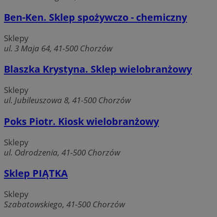
VISITOR_PRIVACY_METADATA
5 miesię
YouTube
tygodn
Ben-Ken. Sklep spożywczo - chemiczny
.youtube.com
Sklepy
ul. 3 Maja 64, 41-500 Chorzów
Blaszka Krystyna. Sklep wielobranżowy
Sklepy
ul. Jubileuszowa 8, 41-500 Chorzów
Poks Piotr. Kiosk wielobranżowy
Sklepy
ul. Odrodzenia, 41-500 Chorzów
Sklep PIĄTKA
Sklepy
Szabatowskiego, 41-500 Chorzów