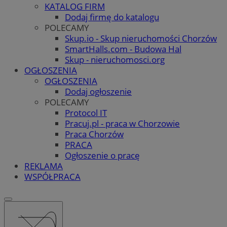
KATALOG FIRM
Dodaj firmę do katalogu
POLECAMY
Skup.io - Skup nieruchomości Chorzów
SmartHalls.com - Budowa Hal
Skup - nieruchomosci.org
OGŁOSZENIA
OGŁOSZENIA
Dodaj ogłoszenie
POLECAMY
Protocol IT
Pracuj.pl - praca w Chorzowie
Praca Chorzów
PRACA
Ogłoszenie o pracę
REKLAMA
WSPÓŁPRACA