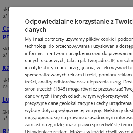
Sklepy
ul. Cmentarna 13, 41-500 chorzów
Odpowiedzialne korzystanie z Twoi
Cebula Jacek, Irena. Sklep z art.
danych
przemysłowymi
My i nasi partnerzy używamy plików cookie i podob
technologii do przechowywania i uzyskiwania dostę
Sklepy
informacji na Twoim urządzeniu oraz do przetwarza
ul. Armii Krajowej 69, 41-500 Chorzów
danych osobowych, takich jak Twój adres IP, unikaln
Kalemba Jolanta. Sklep wielobranżowy
identyfikatory i dane przeglądania, w celu wyświetla
spersonalizowanych reklam i treści, pomiaru reklam 
Sklepy
treści, analizy odbiorców oraz ulepszania usług.
Dos
Wolności, 41-500 Chorzów
stron trzecich (1845)
mogą również przetwarzać Two
dane w tych i innych celach, w tym wykorzystywać
Luxon SC. Sklep spożywczo - monopolowy
precyzyjne dane geolokalizacyjne i cechy urządzenia
wybory dotyczą wyłącznie tej witryny. Niektórzy do
Sklepy
mogą opierać się na prawnie uzasadnionym interesi
ul. 11 Listopada 71, 41-500 Chorzów
zamiast na zgodzie; masz prawo sprzeciwić się temu
B.W. Studio agencja
Ustawieniach reklam
. Możesz w każdej chwili wycof