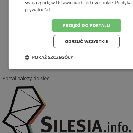
swoją zgodę w
Ustawieniach plików cookie
.
Polityka
Meble na wymiar
prywatności
Jak wyrobić książeczkę
sanepidowską?
PRZEJDŹ DO PORTALU
Części samochodowe do -70%
Tworzenie stron internetowych -
ODRZUĆ WSZYSTKIE
Chorzów
reklama
POKAŻ SZCZEGÓŁY
reklama
Niezbędne
Wydajność
Targetow
Portal należy do sieci
Funkcjonalność
Niesklasyfikowa