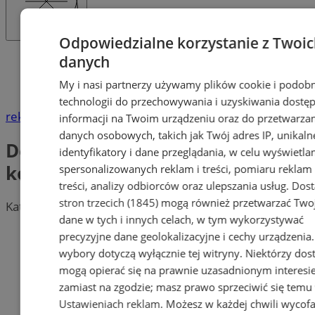
Odpowiedzialne korzystanie z Twoi
danych
Katalog firm
Moda, Uroda
My i nasi partnerzy używamy plików cookie i podob
Dewocjonalia, akcesoria komunijne
technologii do przechowywania i uzyskiwania dostę
reklama
informacji na Twoim urządzeniu oraz do przetwarza
danych osobowych, takich jak Twój adres IP, unikaln
Dewocjonalia, akcesoria
identyfikatory i dane przeglądania, w celu wyświetla
komunijne
spersonalizowanych reklam i treści, pomiaru reklam 
treści, analizy odbiorców oraz ulepszania usług.
Dos
stron trzecich (1845)
mogą również przetwarzać Two
Kategoria nie zawiera żadnych prezentacji firm.
dane w tych i innych celach, w tym wykorzystywać
Dodaj firmę
precyzyjne dane geolokalizacyjne i cechy urządzenia
wybory dotyczą wyłącznie tej witryny. Niektórzy do
Pozostałe firmy w kategorii
mogą opierać się na prawnie uzasadnionym interesi
zamiast na zgodzie; masz prawo sprzeciwić się temu
reklama
Ustawieniach reklam
. Możesz w każdej chwili wycof