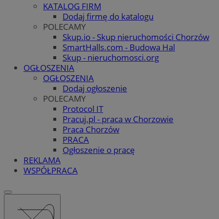
KATALOG FIRM
Dodaj firmę do katalogu
POLECAMY
Skup.io - Skup nieruchomości Chorzów
SmartHalls.com - Budowa Hal
Skup - nieruchomosci.org
OGŁOSZENIA
OGŁOSZENIA
Dodaj ogłoszenie
POLECAMY
Protocol IT
Pracuj.pl - praca w Chorzowie
Praca Chorzów
PRACA
Ogłoszenie o pracę
REKLAMA
WSPÓŁPRACA