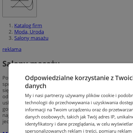
Katalog firm
Moda, Uroda
Salony masażu
reklama
Salony masażu
Odpowiedzialne korzystanie z Twoi
Potrzebujesz relaksu? Chcesz sobie lub bliskiej osobie
sprawić przyjemność? Sprawdź gabinety specjalizujące
danych
się w
masażu
w mieście Chorzów. Dowiedz się więcej o
My i nasi partnerzy używamy plików cookie i podob
odnowie biologicznej i skorzystaj w Chorzowie z takich
usług jak: masaż leczniczy, relaksacyjny, masaż
technologii do przechowywania i uzyskiwania dostę
gorącymi kamieniami, czy świecowanie uszu. Wszystkie
informacji na Twoim urządzeniu oraz do przetwarza
najlepsze
salony masażu
w okolicy Chorzowa w
danych osobowych, takich jak Twój adres IP, unikaln
jednym miejscu – sprawdź teraz!
identyfikatory i dane przeglądania, w celu wyświetla
spersonalizowanych reklam i treści, pomiaru reklam 