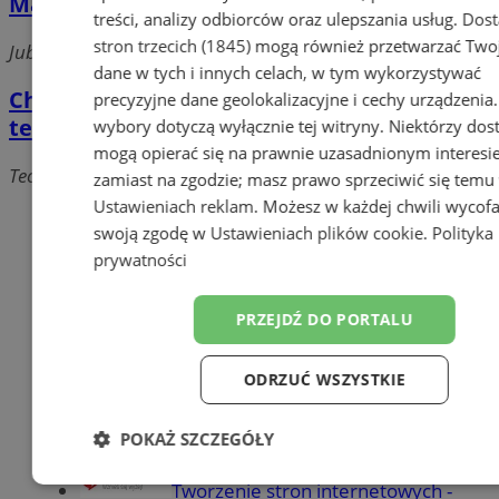
Masaż i rehabilitacja
treści, analizy odbiorców oraz ulepszania usług.
Dos
stron trzecich (1845)
mogą również przetwarzać Two
Jubileuszowa, 41-500 Chorzów
dane w tych i innych celach, w tym wykorzystywać
Chiro-Med. Gabinet masażu leczniczego i
precyzyjne dane geolokalizacyjne i cechy urządzenia
terapii manualnej
wybory dotyczą wyłącznie tej witryny. Niektórzy do
mogą opierać się na prawnie uzasadnionym interesi
Teodora Kalidego, 41-500 Chorzów
zamiast na zgodzie; masz prawo sprzeciwić się temu
Ustawieniach reklam
. Możesz w każdej chwili wycof
Dodaj firmę
swoją zgodę w
Ustawieniach plików cookie
.
Polityka
prywatności
Pozostałe firmy w kategorii
reklama
PRZEJDŹ DO PORTALU
Meble na wymiar
ODRZUĆ WSZYSTKIE
Jak wyrobić książeczkę
sanepidowską?
POKAŻ SZCZEGÓŁY
Części samochodowe do -70%
Niezbędne
Wydajność
Targetow
Tworzenie stron internetowych -