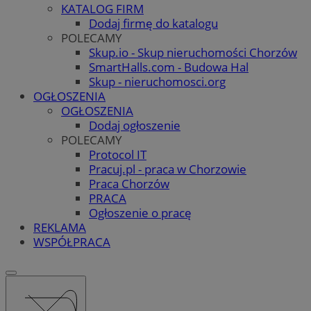
KATALOG FIRM
Dodaj firmę do katalogu
POLECAMY
Skup.io - Skup nieruchomości Chorzów
SmartHalls.com - Budowa Hal
Skup - nieruchomosci.org
OGŁOSZENIA
OGŁOSZENIA
Dodaj ogłoszenie
POLECAMY
Protocol IT
Pracuj.pl - praca w Chorzowie
Praca Chorzów
PRACA
Ogłoszenie o pracę
REKLAMA
WSPÓŁPRACA