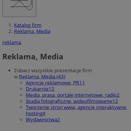
Katalog firm
Reklama, Media
reklama
Reklama, Media
Zobacz wszystkie prezentacje firm
w
Reklama, Media (43)
Agencje reklamowe, PR
11
Drukarnie
12
Media, prasa, portale internetowe, radio
2
Studia fotograficzne, wideofilmowanie
12
Tworzenie stron www, agencje interaktywne,
hosting
4
Wydawnictwa
2