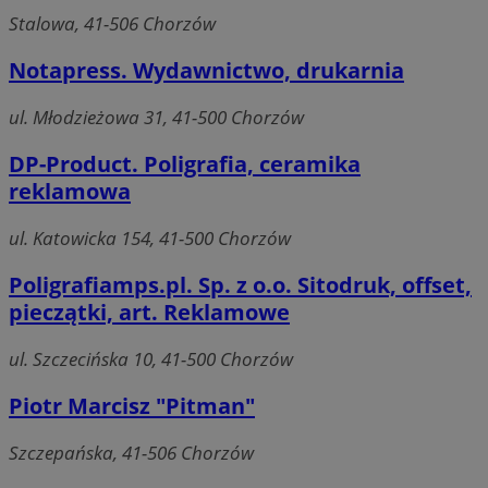
Stalowa, 41-506 Chorzów
Notapress. Wydawnictwo, drukarnia
Niezbędne
Wydajność
Targetowanie
Funkcjonaln
ul. Młodzieżowa 31, 41-500 Chorzów
Niesklasyfikowane
DP-Product. Poligrafia, ceramika
Niezbędne pliki cookie umożliwiają korzystanie z podstawowych fun
reklamowa
strony internetowej, takich jak logowanie użytkownika i zarządzanie
kontem. Bez niezbędnych plików cookie nie można prawidłowo korz
ze strony internetowej.
ul. Katowicka 154, 41-500 Chorzów
Okre
Nazwa
Provider
/
Domena
Poligrafiamps.pl. Sp. z o.o. Sitodruk, offset,
przechowy
pieczątki, art. Reklamowe
QeSessID
mojchorzow.pl
1 rok
ul. Szczecińska 10, 41-500 Chorzów
MvSessID
mojchorzow.pl
1 rok
Piotr Marcisz "Pitman"
Szczepańska, 41-506 Chorzów
SessID
mojchorzow.pl
1 rok