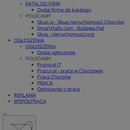
KATALOG FIRM
Dodaj firmę do katalogu
POLECAMY
Skup.io - Skup nieruchomości Chorzów
SmartHalls.com - Budowa Hal
Skup - nieruchomosci.org
OGŁOSZENIA
OGŁOSZENIA
Dodaj ogłoszenie
POLECAMY
Protocol IT
Pracuj.pl - praca w Chorzowie
Praca Chorzów
PRACA
Ogłoszenie o pracę
REKLAMA
WSPÓŁPRACA