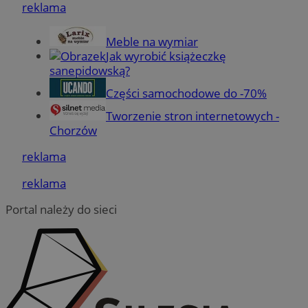
reklama
Meble na wymiar
Jak wyrobić książeczkę
VISITOR_PRIVACY_METADATA
5 miesię
YouTube
sanepidowską?
tygodn
.youtube.com
Części samochodowe do -70%
Tworzenie stron internetowych -
Chorzów
reklama
reklama
Portal należy do sieci