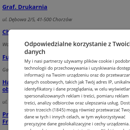
Graf. Drukarnia
ul. Dębowa 2/5, 41-500 Chorzów
Chorzowianin
Odpowiedzialne korzystanie z Twoi
Wolności, 41-500 Chorzów
danych
Futuremark
My i nasi partnerzy używamy plików cookie i podob
technologii do przechowywania i uzyskiwania dostę
Gałeczki, 41-500 Chorzów
informacji na Twoim urządzeniu oraz do przetwarza
Hajduki. Wideoreportaże, fotoreportaże,
danych osobowych, takich jak Twój adres IP, unikaln
obróbka amatorska
identyfikatory i dane przeglądania, w celu wyświetla
spersonalizowanych reklam i treści, pomiaru reklam 
ul. Armii Krajowej 46, 41-500 Chorzów
treści, analizy odbiorców oraz ulepszania usług.
Dos
stron trzecich (1845)
mogą również przetwarzać Two
Pracownia Projektowa Zygzak Adam
dane w tych i innych celach, w tym wykorzystywać
Frydko
precyzyjne dane geolokalizacyjne i cechy urządzenia