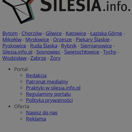
Bytom
-
Chorzów
-
Gliwice
-
Katowice
-
Łaziska Górne
-
INGRESSCOOKIE
Sesja
NGINX Inc.
Mikołów
-
Mysłowice
-
Orzesze
-
Piekary Śląskie
-
bh.contextweb.com
Pyskowice
-
Ruda Śląska
-
Rybnik
-
Siemianowice
-
Silesia.info.pl
-
Sosnowiec
-
Świętochłowice
-
Tychy
-
Wodzisław
-
Zabrze
-
Żory
Portal
Redakcja
Patronat medialny
Praktyki w silesia.info.pl
li_gc
5 miesię
LinkedIn
Regulaminy portalu
tygodn
Corporation
Polityka prywatności
.linkedin.com
Oferta
Napisz do nas
Reklama