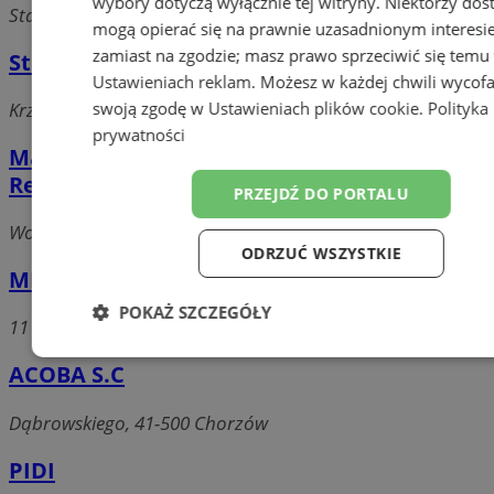
wybory dotyczą wyłącznie tej witryny. Niektórzy do
Stalmacha, 41-500 Chorzów
mogą opierać się na prawnie uzasadnionym interesi
zamiast na zgodzie; masz prawo sprzeciwić się temu
Studio FOTOOBRAZEK
Ustawieniach reklam
. Możesz w każdej chwili wycof
swoją zgodę w
Ustawieniach plików cookie
.
Polityka
Krzyżowa, 41-500 Chorzów
prywatności
Marcel Żak DoWidzenia - Agencja
Reklamowa
PRZEJDŹ DO PORTALU
Wolnośći, 41-500 Chorzów
ODRZUĆ WSZYSTKIE
MPS Poligrafia
POKAŻ SZCZEGÓŁY
11 listopada, 41-500 Chorzów
Niezbędne
Wydajność
Targetow
ACOBA S.C
Dąbrowskiego, 41-500 Chorzów
Funkcjonalność
Niesklasyfikowa
PIDI