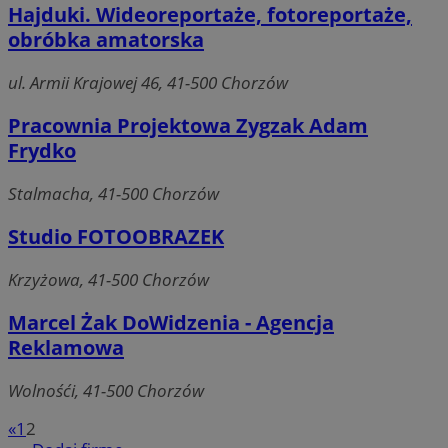
Hajduki. Wideoreportaże, fotoreportaże,
obróbka amatorska
ul. Armii Krajowej 46, 41-500 Chorzów
Niezbędne
Wydajność
Targetowanie
Funkcjonaln
Niesklasyfikowane
Pracownia Projektowa Zygzak Adam
Frydko
Niezbędne pliki cookie umożliwiają korzystanie z podstawowych fun
strony internetowej, takich jak logowanie użytkownika i zarządzanie
kontem. Bez niezbędnych plików cookie nie można prawidłowo korz
Stalmacha, 41-500 Chorzów
ze strony internetowej.
Okre
Studio FOTOOBRAZEK
Nazwa
Provider
/
Domena
przechowy
QeSessID
mojchorzow.pl
1 rok
Krzyżowa, 41-500 Chorzów
Marcel Żak DoWidzenia - Agencja
MvSessID
mojchorzow.pl
1 rok
Reklamowa
Wolnośći, 41-500 Chorzów
SessID
mojchorzow.pl
1 rok
«
1
2