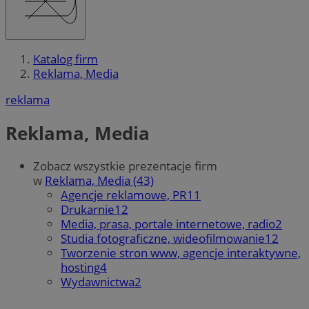
Katalog firm
Reklama, Media
reklama
Reklama, Media
Zobacz wszystkie prezentacje firm
w
Reklama, Media (43)
Agencje reklamowe, PR
11
Drukarnie
12
Media, prasa, portale internetowe, radio
2
Studia fotograficzne, wideofilmowanie
12
Tworzenie stron www, agencje interaktywne,
hosting
4
Wydawnictwa
2