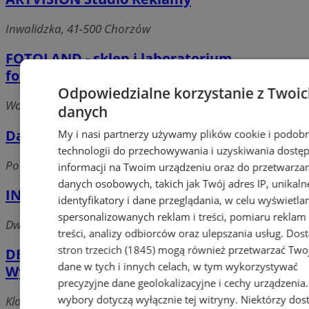
Inwalidzka, 41-500 Chorzów
FOTOLAND - sklep i laboratorium
fotograficzne
Odpowiedzialne korzystanie z Twoi
Wolności, 41-500 Chorzów
danych
Dawar. Studio reklamy i poligrafii
My i nasi partnerzy używamy plików cookie i podob
technologii do przechowywania i uzyskiwania dostę
Powstańców, 41-500 Chorzów
informacji na Twoim urządzeniu oraz do przetwarza
danych osobowych, takich jak Twój adres IP, unikaln
INTERFACE Poland Sp. z o.o.
identyfikatory i dane przeglądania, w celu wyświetla
spersonalizowanych reklam i treści, pomiaru reklam 
Dworcowa, 41-500 Chorzów
treści, analizy odbiorców oraz ulepszania usług.
Dos
stron trzecich (1845)
mogą również przetwarzać Two
DELTA Agencja Koncertowo 8211;
dane w tych i innych celach, w tym wykorzystywać
Wydawnicza/DELTA A.K.W.
precyzyjne dane geolokalizacyjne i cechy urządzenia
wybory dotyczą wyłącznie tej witryny. Niektórzy do
Klonowa, 41-500 Chorzów