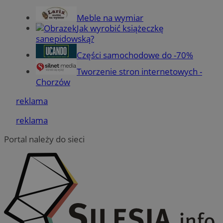
Meble na wymiar
Jak wyrobić książeczkę
sanepidowską?
VISITOR_PRIVACY_METADATA
5 miesię
YouTube
tygodn
.youtube.com
Części samochodowe do -70%
Tworzenie stron internetowych -
Chorzów
reklama
reklama
Portal należy do sieci