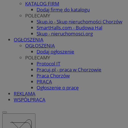
KATALOG FIRM
Dodaj firmę do katalogu
POLECAMY
Skup.io - Skup nieruchomości Chorzów
SmartHalls.com - Budowa Hal
Skup - nieruchomosci.org
OGŁOSZENIA
OGŁOSZENIA
Dodaj ogłoszenie
POLECAMY
Protocol IT
Pracuj.pl - praca w Chorzowie
Praca Chorzów
PRACA
Ogłoszenie o pracę
REKLAMA
WSPÓŁPRACA