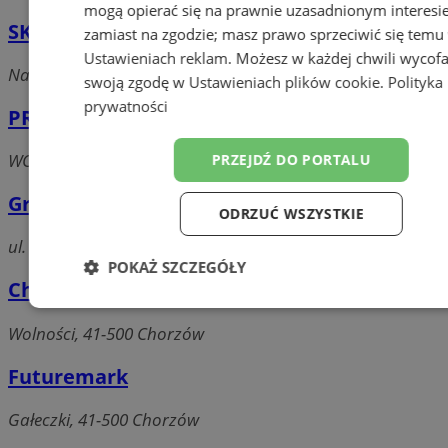
mogą opierać się na prawnie uzasadnionym interesi
SKOLIK S.C. Maria Skolik Jacek Skolik
zamiast na zgodzie; masz prawo sprzeciwić się temu
Ustawieniach reklam
. Możesz w każdej chwili wycof
Narutowicza, 41-503 Chorzów
swoją zgodę w
Ustawieniach plików cookie
.
Polityka
prywatności
PRZEMYSŁAW KOZŁOWSKI
WOLNOŚCI 40A, 41-500 CHORZÓW
PRZEJDŹ DO PORTALU
Graf. Drukarnia
ODRZUĆ WSZYSTKIE
ul. Dębowa 2/5, 41-500 Chorzów
POKAŻ SZCZEGÓŁY
Chorzowianin
Niezbędne
Wydajność
Targetow
Wolności, 41-500 Chorzów
Futuremark
Funkcjonalność
Niesklasyfikowa
Gałeczki, 41-500 Chorzów