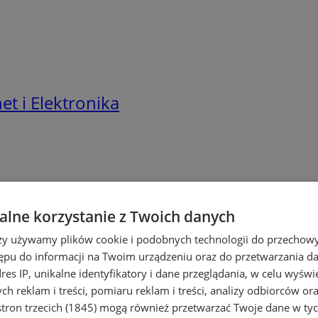
t i Elektronika
erowy
lne korzystanie z Twoich danych
rzy używamy plików cookie i podobnych technologii do przechow
cesz wymienić laptop na nowszy? Potrzeb
ępu do informacji na Twoim urządzeniu oraz do przetwarzania 
dres IP, unikalne identyfikatory i dane przeglądania, w celu wyświ
 komputerowy
w Chorzów. Dowiedz się,
h reklam i treści, pomiaru reklam i treści, analizy odbiorców or
iezbędny osprzęt
np. zasilacze. Ponadt
tron trzecich (1845)
mogą również przetwarzać Twoje dane w tych