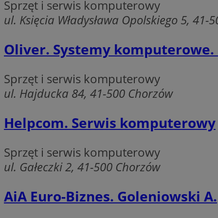
Sprzęt i serwis komputerowy
QeSessID
ul. Księcia Władysława Opolskiego 5, 41-
MvSessID
SessID
Oliver. Systemy komputerowe.
CookieScriptConse
Sprzęt i serwis komputerowy
ul. Hajducka 84, 41-500 Chorzów
__cf_bm
Helpcom. Serwis komputerowy
VISITOR_PRIVACY_
Sprzęt i serwis komputerowy
ul. Gałeczki 2, 41-500 Chorzów
AiA Euro-Biznes. Goleniowski A.
INGRESSCOOKIE