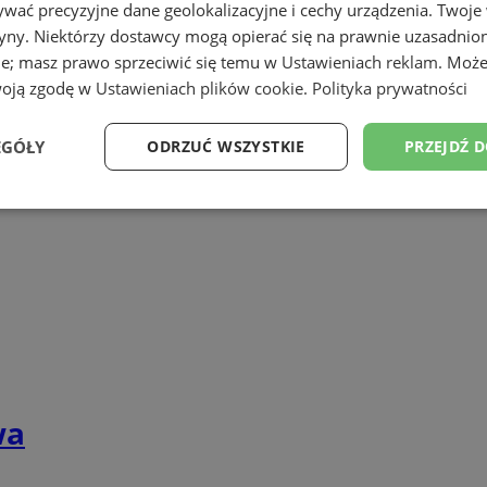
sowy
serwis komputerowy
, ale także p
wać precyzyjne dane geolokalizacyjne i cechy urządzenia. Twoje
tryny. Niektórzy dostawcy mogą opierać się na prawnie uzasadnio
ie; masz prawo sprzeciwić się temu w
Ustawieniach reklam
. Może
woją zgodę w
Ustawieniach plików cookie
.
Polityka prywatności
lski
EGÓŁY
ODRZUĆ WSZYSTKIE
PRZEJDŹ 
Wydajność
Targetowanie
Funkcjonalność
Ni
ezbędne
Wydajność
Targetowanie
Funkcjonalność
Niesklasyfikow
ie umożliwiają korzystanie z podstawowych funkcji strony internetowej, takich jak log
wa
Bez niezbędnych plików cookie nie można prawidłowo korzystać ze strony internetowe
Okres
Provider
/
Domena
Opis
przechowywania