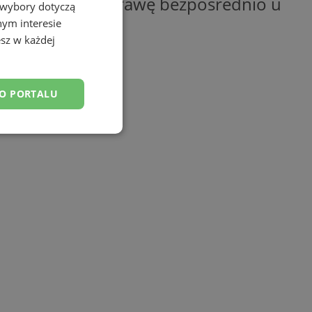
rzeprowadzą naprawę bezpośrednio u
 wybory dotyczą
nym interesie
sz w każdej
DO PORTALU
esklasyfikowane
ane
owanie użytkownika i
j.