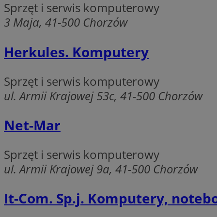
Sprzęt i serwis komputerowy
li_gc
3 Maja, 41-500 Chorzów
Herkules. Komputery
Nazwa
Nazwa
openstat_umr82x3
Nazwa
Sprzęt i serwis komputerowy
openstat_gid
VP
ul. Armii Krajowej 53c, 41-500 Chorzów
pb_rtb_ev_part
openstat_pbi939ar
openstat_khpu8s
Net-Mar
openstat_iy2unm5p
_clck
__gads
incap_ses_1688_32
Sprzęt i serwis komputerowy
openstat_wj089dcr
__Secure-
_clsk
ROLLOUT_TOKEN
ul. Armii Krajowej 9a, 41-500 Chorzów
visid_incap_322052
It-Com. Sp.j. Komputery, noteb
_clsk
bcookie