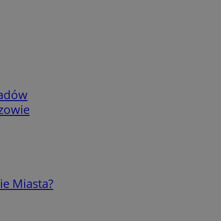
adów
rzowie
ie Miasta?