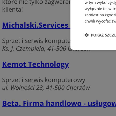
które nie tylko zagwarantują komplek
w tym wykorzysty
klienta!
wyłącznie tej wi
zamiast na zgodz
chwili wycofać s
Michalski.Services Paweł Micha
POKAŻ SZCZ
Sprzęt i serwis komputerowy
Ks. J. Czempiela, 41-506 Chorzów
Niezbędne
Kemot Technology
Sprzęt i serwis komputerowy
ul. Wolności 23, 41-500 Chorzów
Ni
Niezbędne pliki cook
Beta. Firma handlowo - usługo
zarządzanie kontem. 
Nazwa