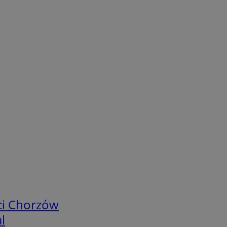
ci Chorzów
l