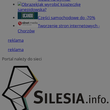
Jak wyrobić książeczkę
sanepidowską?
MvSessID
mojchorzow.pl
1 rok
Części samochodowe do -70%
Tworzenie stron internetowych -
Chorzów
SessID
mojchorzow.pl
1 rok
reklama
reklama
CookieScriptConsent
4 tygodnie
CookieScript
mojchorzow.pl
Portal należy do sieci
Google Privacy Policy