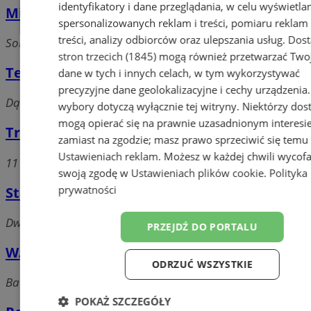
identyfikatory i dane przeglądania, w celu wyświetla
Minicar
spersonalizowanych reklam i treści, pomiaru reklam 
treści, analizy odbiorców oraz ulepszania usług.
Dos
Sobieskiego, 41-500 Chorzów
stron trzecich (1845)
mogą również przetwarzać Two
Tele-Radio Taxi
dane w tych i innych celach, w tym wykorzystywać
precyzyjne dane geolokalizacyjne i cechy urządzenia
Dąbrowskiego, 41-500 chorzów
wybory dotyczą wyłącznie tej witryny. Niektórzy do
mogą opierać się na prawnie uzasadnionym interesi
Transport przeprowadzki Śląsk
zamiast na zgodzie; masz prawo sprzeciwić się temu
Ustawieniach reklam
. Możesz w każdej chwili wycof
11 listopada, 41-500 Chorzów
swoją zgodę w
Ustawieniach plików cookie
.
Polityka
prywatności
Stacja kolejowa PKP Chorzów Miasto
Dworcowa, 41-500 Chorzów
PRZEJDŹ DO PORTALU
WAMIKA S.C. Oddział w Chorzowie
ODRZUĆ WSZYSTKIE
Batorego, 41-500 Chorzów
POKAŻ SZCZEGÓŁY