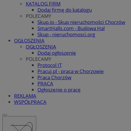
KATALOG FIRM
Dodaj firmę do katalogu
POLECAMY
Skup.io - Skup nieruchomości Chorzów
SmartHalls.com - Budowa Hal
Skup - nieruchomosci.org
OGŁOSZENIA
OGŁOSZENIA
Dodaj ogłoszenie
POLECAMY
Protocol IT
Pracuj.pl - praca w Chorzowie
Praca Chorzów
PRACA
Ogłoszenie o pracę
REKLAMA
WSPÓŁPRACA