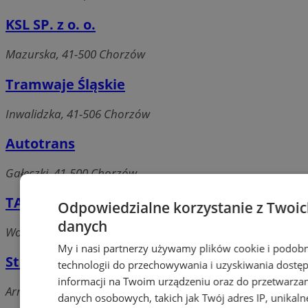
KSL SP. z o. o.
Mazurska, 41-500 Chorzów
Tramwaje Śląskie
Inwalidzka, 41-506 Chorzów
Autotrans
Gałeczki, 41-500 Chorzów
TAKSILESIA
Odpowiedzialne korzystanie z Twoi
danych
Wolności, 41-500 Chorzów
My i nasi partnerzy używamy plików cookie i podob
Stacja kolejowa PKP Chorzów - Batory
technologii do przechowywania i uzyskiwania dostę
informacji na Twoim urządzeniu oraz do przetwarza
Armii Krajowej, 41-506 Chorzów
danych osobowych, takich jak Twój adres IP, unikaln