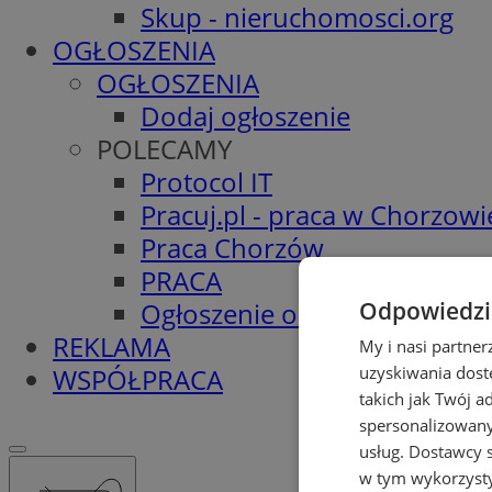
Skup - nieruchomosci.org
OGŁOSZENIA
OGŁOSZENIA
Dodaj ogłoszenie
POLECAMY
Protocol IT
Pracuj.pl - praca w Chorzowi
Praca Chorzów
PRACA
Ogłoszenie o pracę
Odpowiedzia
REKLAMA
My i nasi partne
WSPÓŁPRACA
uzyskiwania dost
takich jak Twój a
spersonalizowanyc
usług.
Dostawcy s
w tym wykorzysty