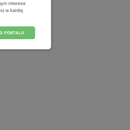
nym interesie
sz w każdej
DO PORTALU
esklasyfikowane
ane
owanie użytkownika i
j.
entyfikator sesji.