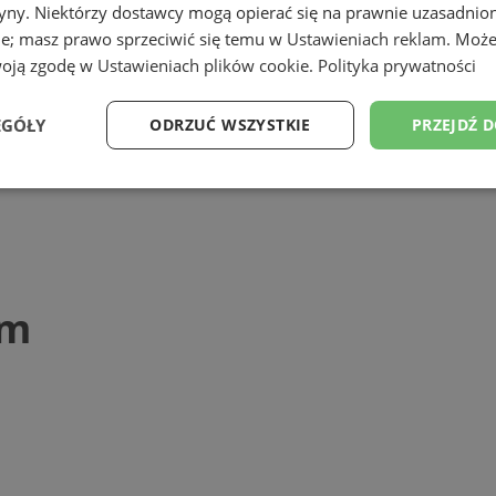
tryny. Niektórzy dostawcy mogą opierać się na prawnie uzasadnio
ie; masz prawo sprzeciwić się temu w
Ustawieniach reklam
. Może
woją zgodę w
Ustawieniach plików cookie
.
Polityka prywatności
EGÓŁY
ODRZUĆ WSZYSTKIE
PRZEJDŹ 
Wydajność
Targetowanie
Funkcjonalność
Ni
em
ezbędne
Wydajność
Targetowanie
Funkcjonalność
Niesklasyfikow
ie umożliwiają korzystanie z podstawowych funkcji strony internetowej, takich jak log
Bez niezbędnych plików cookie nie można prawidłowo korzystać ze strony internetowe
Okres
Provider
/
Domena
Opis
przechowywania
mojchorzow.pl
1 rok
Ten plik cookie przechowuje id