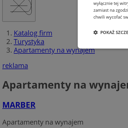
wyłącznie tej wi
zamiast na zgodz
chwili wycofać s
Katalog firm
POKAŻ SZCZ
Turystyka
Apartamenty na wynajem
Niezbędne
reklama
Apartamenty na wynaj
Ni
Niezbędne pliki cook
MARBER
zarządzanie kontem. 
Nazwa
Apartamenty na wynajem
QeSessID