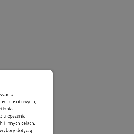
ywania i
danych osobowych,
etlania
az ulepszania
 i innych celach,
 wybory dotyczą