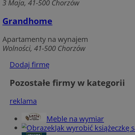
3 Maja, 41-500 Chorzów
MvSessID
SessID
Grandhome
CookieScriptConse
Apartamenty na wynajem
Wolności, 41-500 Chorzów
__cf_bm
Dodaj firmę
VISITOR_PRIVACY_
Pozostałe firmy w kategorii
reklama
INGRESSCOOKIE
Meble na wymiar
Jak wyrobić książeczkę