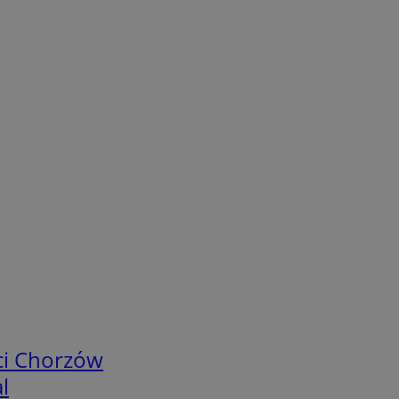
ci Chorzów
l