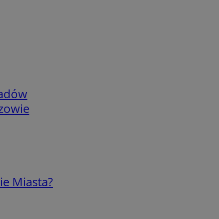
adów
rzowie
ie Miasta?