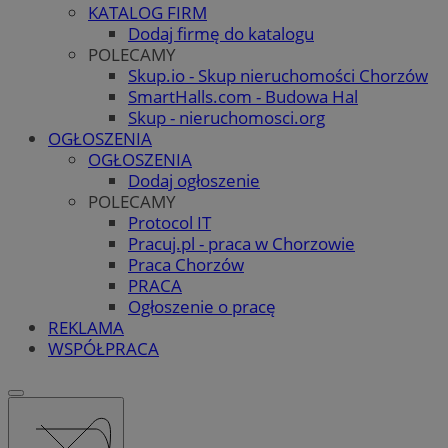
KATALOG FIRM
Dodaj firmę do katalogu
POLECAMY
Skup.io - Skup nieruchomości Chorzów
SmartHalls.com - Budowa Hal
Skup - nieruchomosci.org
OGŁOSZENIA
OGŁOSZENIA
Dodaj ogłoszenie
POLECAMY
Protocol IT
Pracuj.pl - praca w Chorzowie
Praca Chorzów
PRACA
Ogłoszenie o pracę
REKLAMA
WSPÓŁPRACA