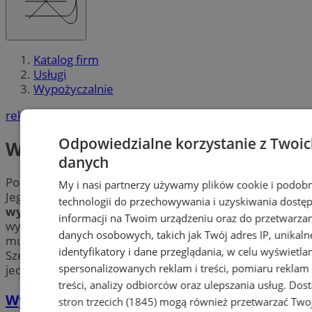
Katalog firm
Usługi
Wypożyczalnie
reklama
Odpowiedzialne korzystanie z Twoi
Wypożyczalnie
danych
Potrzebujesz jednorazowo specjalistycznego sprzętu?
My i nasi partnerzy używamy plików cookie i podob
Jego kupno jest dla Ciebie nieopłacalne? Znajdź
technologii do przechowywania i uzyskiwania dostę
wypożyczalnie
w mieście Chorzów. Skorzystaj z
informacji na Twoim urządzeniu oraz do przetwarza
wynajmu m.in. sprzętu rehabilitacyjnego,
danych osobowych, takich jak Twój adres IP, unikaln
multimedialnego, sprzętu budowlanego i wiele więcej.
identyfikatory i dane przeglądania, w celu wyświetla
Szeroka oferta
wypożyczalni
w Chorzowie dostępna w
spersonalizowanych reklam i treści, pomiaru reklam 
jednym miejscu – sprawdź!
treści, analizy odbiorców oraz ulepszania usług.
Dos
Wypożyczalnia strojów karnawałowych
stron trzecich (1845)
mogą również przetwarzać Two