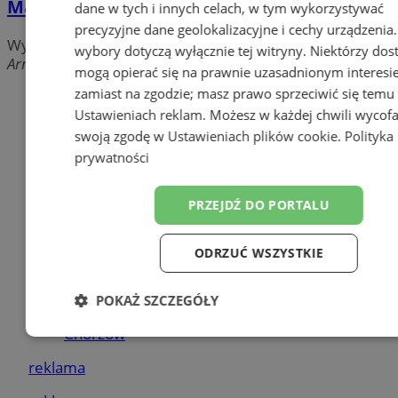
Maciuś
dane w tych i innych celach, w tym wykorzystywać
precyzyjne dane geolokalizacyjne i cechy urządzenia
Wypożyczalnie
wybory dotyczą wyłącznie tej witryny. Niektórzy do
Armii Krajowej, 41-506 Chorzów
mogą opierać się na prawnie uzasadnionym interesi
zamiast na zgodzie; masz prawo sprzeciwić się temu
Dodaj firmę
Ustawieniach reklam
. Możesz w każdej chwili wycof
Pozostałe firmy w kategorii
swoją zgodę w
Ustawieniach plików cookie
.
Polityka
prywatności
reklama
PRZEJDŹ DO PORTALU
Meble na wymiar
Jak wyrobić książeczkę
ODRZUĆ WSZYSTKIE
sanepidowską?
Części samochodowe do -70%
POKAŻ SZCZEGÓŁY
Tworzenie stron internetowych -
Chorzów
Niezbędne
Wydajność
Targetow
reklama