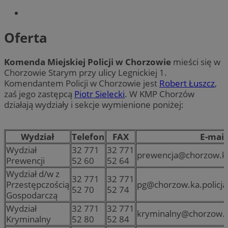
Oferta
Komenda Miejskiej Policji w Chorzowie
mieści się w
Chorzowie Starym przy ulicy Legnickiej 1.
Komendantem Policji w Chorzowie jest
Robert Łuszcz
,
zaś jego zastępcą
Piotr Sielecki
. W KMP Chorzów
działają wydziały i sekcje wymienione poniżej:
Wydział
Telefon
FAX
E-mail
Wydział
32 771
32 771
prewencja@chorzow.ka.
Prewencji
52 60
52 64
Wydział d/w z
32 771
32 771
Przestępczością
pg@chorzow.ka.policja
52 70
52 74
Gospodarczą
Wydział
32 771
32 771
kryminalny@chorzow.ka
Kryminalny
52 80
52 84