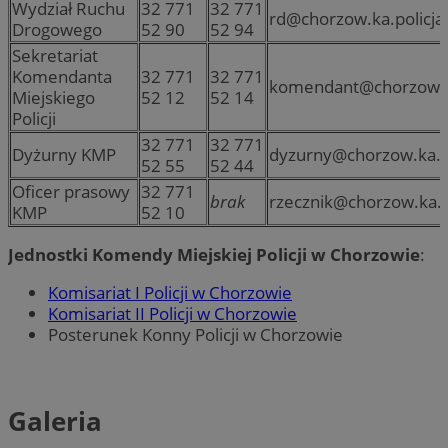
Wydział Ruchu
32 771
32 771
rd@chorzow.ka.policja.
Drogowego
52 90
52 94
Sekretariat
Komendanta
32 771
32 771
komendant@chorzow.ka
Miejskiego
52 12
52 14
Policji
32 771
32 771
Dyżurny KMP
dyzurny@chorzow.ka.po
52 55
52 44
Oficer prasowy
32 771
brak
rzecznik@chorzow.ka.po
KMP
52 10
Jednostki Komendy Miejskiej Policji w Chorzowie
:
Komisariat I Policji w Chorzowie
Komisariat II Policji w Chorzowie
Posterunek Konny Policji w Chorzowie
Galeria