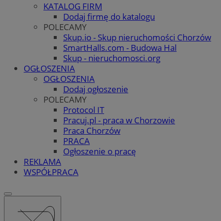
KATALOG FIRM
Dodaj firmę do katalogu
POLECAMY
Skup.io - Skup nieruchomości Chorzów
SmartHalls.com - Budowa Hal
Skup - nieruchomosci.org
OGŁOSZENIA
OGŁOSZENIA
Dodaj ogłoszenie
POLECAMY
Protocol IT
Pracuj.pl - praca w Chorzowie
Praca Chorzów
PRACA
Ogłoszenie o pracę
REKLAMA
WSPÓŁPRACA