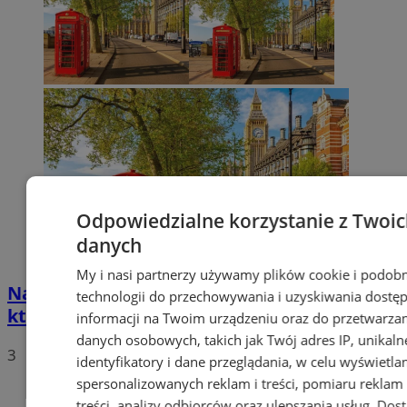
Odpowiedzialne korzystanie z Twoi
danych
My i nasi partnerzy używamy plików cookie i podob
Najciekawsze atrakcje europejskich miast,
technologii do przechowywania i uzyskiwania dostę
które warto odwiedzić
informacji na Twoim urządzeniu oraz do przetwarza
danych osobowych, takich jak Twój adres IP, unikaln
3
identyfikatory i dane przeglądania, w celu wyświetla
spersonalizowanych reklam i treści, pomiaru reklam 
treści, analizy odbiorców oraz ulepszania usług.
Dos