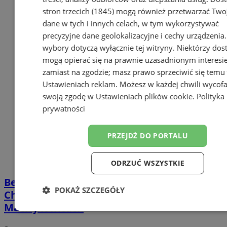
stron trzecich (1845)
mogą również przetwarzać Two
dane w tych i innych celach, w tym wykorzystywać
precyzyjne dane geolokalizacyjne i cechy urządzenia
wybory dotyczą wyłącznie tej witryny. Niektórzy do
mogą opierać się na prawnie uzasadnionym interesi
zamiast na zgodzie; masz prawo sprzeciwić się temu
Ustawieniach reklam
. Możesz w każdej chwili wycof
swoją zgodę w
Ustawieniach plików cookie
.
Polityka
prywatności
PRZEJDŹ DO PORTALU
ODRZUĆ WSZYSTKIE
Bezpłatny spektakl plenerowy w
POKAŻ SZCZEGÓŁY
Chorzowie. „Świtezianka” na boisku w
Maciejkowicach
Niezbędne
Wydajność
Targetow