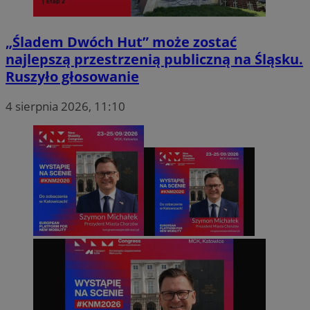
kontem. Bez niezbędnych plików cookie nie można prawidłowo korz
ze strony internetowej.
„Śladem Dwóch Hut” może zostać
Okre
Nazwa
Provider
/
Domena
przechowy
najlepszą przestrzenią publiczną na Śląsku.
Ruszyło głosowanie
QeSessID
mojchorzow.pl
1 rok
4 sierpnia 2026, 11:10
MvSessID
mojchorzow.pl
1 rok
SessID
mojchorzow.pl
1 rok
CookieScriptConsent
4 tygodnie
CookieScript
mojchorzow.pl