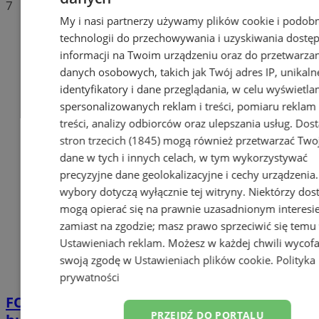
7
My i nasi partnerzy używamy plików cookie i podob
technologii do przechowywania i uzyskiwania dostę
informacji na Twoim urządzeniu oraz do przetwarza
danych osobowych, takich jak Twój adres IP, unikaln
identyfikatory i dane przeglądania, w celu wyświetla
spersonalizowanych reklam i treści, pomiaru reklam 
treści, analizy odbiorców oraz ulepszania usług.
Dos
stron trzecich (1845)
mogą również przetwarzać Two
dane w tych i innych celach, w tym wykorzystywać
precyzyjne dane geolokalizacyjne i cechy urządzenia
wybory dotyczą wyłącznie tej witryny. Niektórzy do
mogą opierać się na prawnie uzasadnionym interesi
zamiast na zgodzie; masz prawo sprzeciwić się temu
Ustawieniach reklam
. Możesz w każdej chwili wycof
swoją zgodę w
Ustawieniach plików cookie
.
Polityka
prywatności
FOTO
Tyrolka, trampoliny, zjeżdżalnie i
PRZEJDŹ DO PORTALU