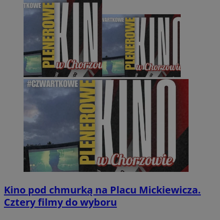
Kino pod chmurką na Placu Mickiewicza.
Cztery filmy do wyboru