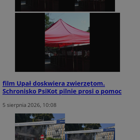
film
Upał doskwiera zwierzętom.
Schronisko PsiKot pilnie prosi o pomoc
5 sierpnia 2026, 10:08