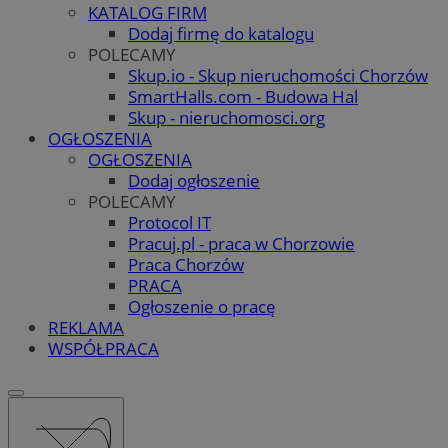
KATALOG FIRM
Dodaj firmę do katalogu
POLECAMY
Skup.io - Skup nieruchomości Chorzów
SmartHalls.com - Budowa Hal
Skup - nieruchomosci.org
OGŁOSZENIA
OGŁOSZENIA
Dodaj ogłoszenie
POLECAMY
Protocol IT
Pracuj.pl - praca w Chorzowie
Praca Chorzów
PRACA
Ogłoszenie o pracę
REKLAMA
WSPÓŁPRACA