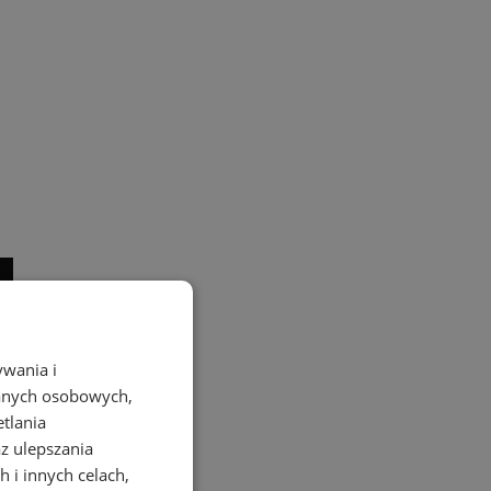
ywania i
danych osobowych,
etlania
az ulepszania
 i innych celach,