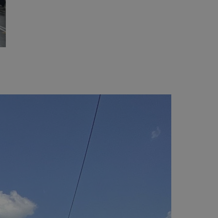
entyfikator sesji.
entyfikator sesji.
entyfikator sesji.
rzez usługę Cookie-
preferencji
 na pliki cookie.
ookie Cookie-
niania ludzi i
trony internetowej,
e ważnych raportów
ryny internetowej.
nformacje o zgodzie
ncjach dotyczących
ia z witryny.
olityki prywatności
ich przestrzeganie
temu użytkownik nie
woich preferencji,
 z regulacjami
erów obsługuje
ekście
lu optymalizacji