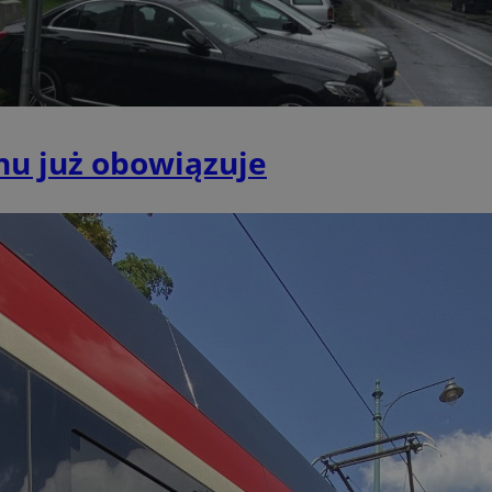
mojchorzow.pl
1 rok
Ten plik cookie przechowuje id
mojchorzow.pl
1 rok
Ten plik cookie przechowuje id
mojchorzow.pl
1 rok
Ten plik cookie przechowuje id
nt
4 tygodnie 2 dni
Ten plik cookie jest używany p
CookieScript
Script.com do zapamiętywania 
mojchorzow.pl
dotyczących zgody użytkownika
hu już obowiązuje
Jest to konieczne, aby baner c
Script.com działał poprawnie.
29 minut 53
Ten plik cookie służy do rozróż
Cloudflare Inc.
sekundy
botów. Jest to korzystne dla s
.temu.com
ponieważ umożliwia tworzeni
na temat korzystania z jej wit
METADATA
5 miesięcy 4
Ten plik cookie przechowuje i
YouTube
tygodnie
użytkownika oraz jego prefere
.youtube.com
prywatności podczas korzystan
Rejestruje wybory dotyczące p
Google Privacy Policy
i ustawień zgody, zapewniając 
w kolejnych wizytach. Dzięki 
musi ponownie konfigurować s
co zwiększa wygodę i zgodność
ochrony danych.
Sesja
Rejestruje, który klaster serw
NGINX Inc.
gościa. Jest to używane w kont
bh.contextweb.com
równoważenia obciążenia w ce
doświadczenia użytkownika.