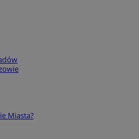
adów
rzowie
ie Miasta?