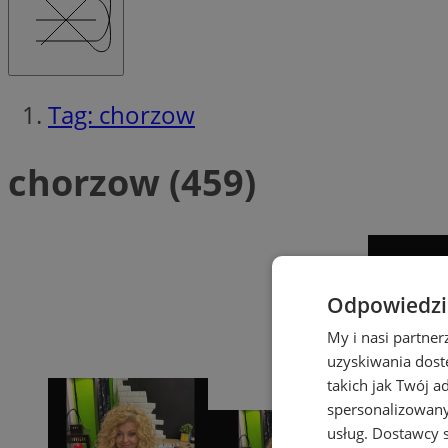
Tag: chorzow
chorzow (459)
Odpowiedzia
My i nasi partne
uzyskiwania dost
takich jak Twój a
spersonalizowanyc
usług.
Dostawcy s