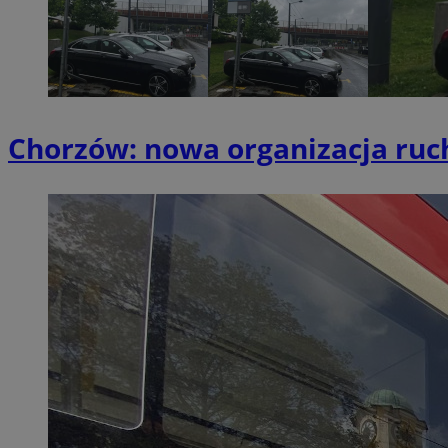
QeSessID
MvSessID
SessID
CookieScriptConse
Chorzów: nowa organizacja ruc
__cf_bm
VISITOR_PRIVACY_
INGRESSCOOKIE