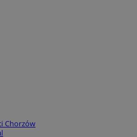
ci Chorzów
l