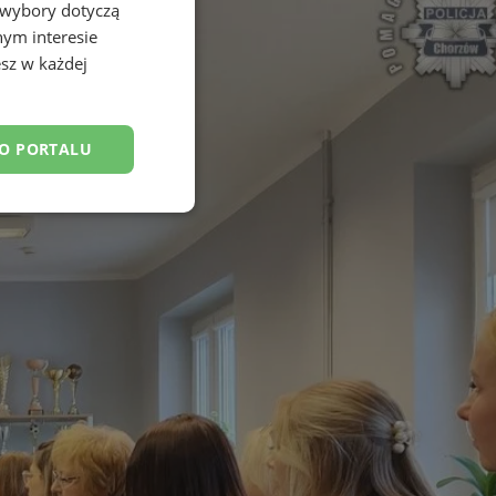
 wybory dotyczą
nym interesie
sz w każdej
DO PORTALU
esklasyfikowane
ane
owanie użytkownika i
j.