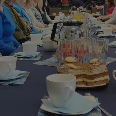
mojchorzow.pl
1 rok
Ten plik cookie przechowuje id
mojchorzow.pl
1 rok
Ten plik cookie przechowuje id
mojchorzow.pl
1 rok
Ten plik cookie przechowuje id
nt
4 tygodnie 2 dni
Ten plik cookie jest używany p
CookieScript
Script.com do zapamiętywania 
mojchorzow.pl
dotyczących zgody użytkownika
Jest to konieczne, aby baner c
Script.com działał poprawnie.
29 minut 53
Ten plik cookie służy do rozróż
Cloudflare Inc.
sekundy
botów. Jest to korzystne dla s
.temu.com
ponieważ umożliwia tworzeni
na temat korzystania z jej wit
METADATA
5 miesięcy 4
Ten plik cookie przechowuje i
YouTube
tygodnie
użytkownika oraz jego prefere
.youtube.com
prywatności podczas korzystan
Rejestruje wybory dotyczące p
Google Privacy Policy
i ustawień zgody, zapewniając 
w kolejnych wizytach. Dzięki 
musi ponownie konfigurować s
co zwiększa wygodę i zgodność
ochrony danych.
Sesja
Rejestruje, który klaster serw
NGINX Inc.
gościa. Jest to używane w kont
bh.contextweb.com
równoważenia obciążenia w ce
doświadczenia użytkownika.