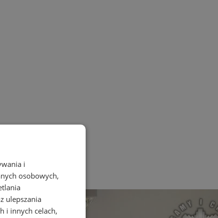
ywania i
danych osobowych,
etlania
az ulepszania
 i innych celach,