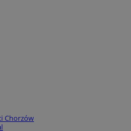
ci Chorzów
l