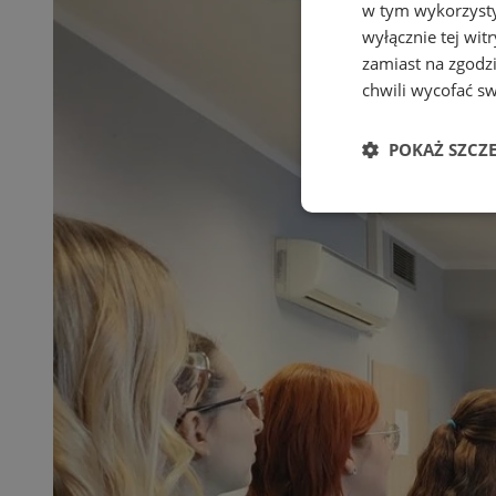
w tym wykorzysty
wyłącznie tej wi
zamiast na zgodz
chwili wycofać s
POKAŻ SZCZ
Niezbędne
Ni
Niezbędne pliki cook
zarządzanie kontem. 
Nazwa