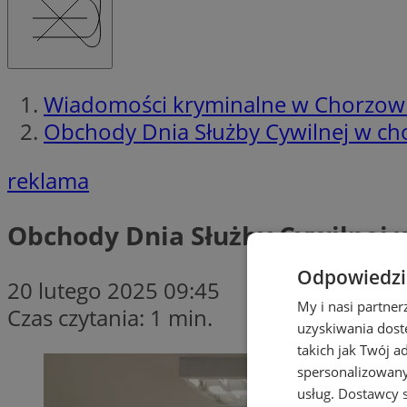
Wiadomości kryminalne w Chorzow
Obchody Dnia Służby Cywilnej w cho
reklama
Obchody Dnia Służby Cywilnej w
Odpowiedzia
20 lutego 2025 09:45
My i nasi partne
Czas czytania: 1 min.
uzyskiwania dost
takich jak Twój a
spersonalizowanyc
usług.
Dostawcy s