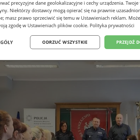
wać precyzyjne dane geolokalizacyjne i cechy urządzenia. Twoje
tryny. Niektórzy dostawcy mogą opierać się na prawnie uzasadnio
ie; masz prawo sprzeciwić się temu w
Ustawieniach reklam
. Może
woją zgodę w
Ustawieniach plików cookie
.
Polityka prywatności
EGÓŁY
ODRZUĆ WSZYSTKIE
PRZEJDŹ 
Wydajność
Targetowanie
Funkcjonalność
Ni
ezbędne
Wydajność
Targetowanie
Funkcjonalność
Niesklasyfikow
ie umożliwiają korzystanie z podstawowych funkcji strony internetowej, takich jak log
Bez niezbędnych plików cookie nie można prawidłowo korzystać ze strony internetowe
Okres
Provider
/
Domena
Opis
przechowywania