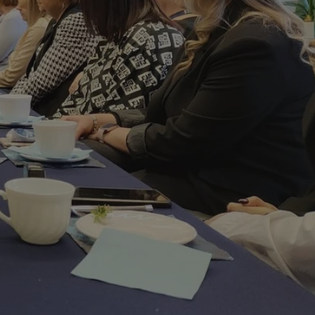
entyfikator sesji.
entyfikator sesji.
entyfikator sesji.
rzez usługę Cookie-
preferencji
 na pliki cookie.
ookie Cookie-
niania ludzi i
trony internetowej,
e ważnych raportów
ryny internetowej.
nformacje o zgodzie
ncjach dotyczących
ia z witryny.
olityki prywatności
ich przestrzeganie
temu użytkownik nie
woich preferencji,
 z regulacjami
erów obsługuje
ekście
lu optymalizacji