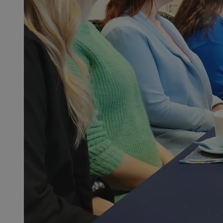
QeSessID
MvSessID
SessID
CookieScriptConse
__cf_bm
VISITOR_PRIVACY_
INGRESSCOOKIE