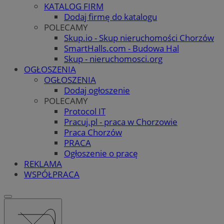
KATALOG FIRM
Dodaj firmę do katalogu
POLECAMY
Skup.io - Skup nieruchomości Chorzów
SmartHalls.com - Budowa Hal
Skup - nieruchomosci.org
OGŁOSZENIA
OGŁOSZENIA
Dodaj ogłoszenie
POLECAMY
Protocol IT
Pracuj.pl - praca w Chorzowie
Praca Chorzów
PRACA
Ogłoszenie o pracę
REKLAMA
WSPÓŁPRACA