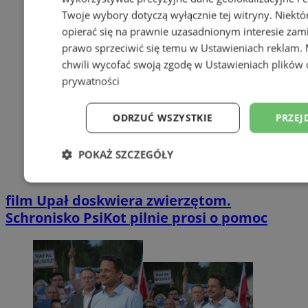
Twoje wybory dotyczą wyłącznie tej witryny. Niekt
opierać się na prawnie uzasadnionym interesie zami
prawo sprzeciwić się temu w
Ustawieniach reklam
.
chwili wycofać swoją zgodę w
Ustawieniach plików 
prywatności
ODRZUĆ WSZYSTKIE
PRZEJ
POKAŻ SZCZEGÓŁY
Niezbędne
Wydajność
Targetowani
film
Upał doskwiera zwierzętom.
Schronisko PsiKot pilnie prosi o pomoc
Niesklasyfikowane