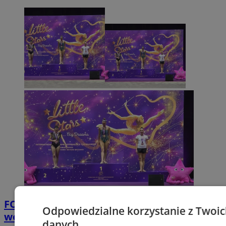
FOTO
Chorzowskie gimnastyczki błysnęły
Odpowiedzialne korzystanie z Twoi
we Francji. Trzy medale dla UKS Silesia
danych