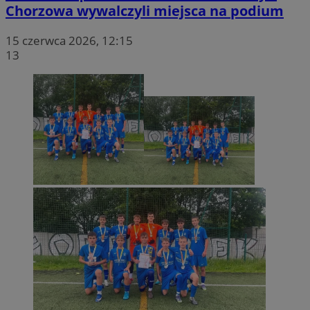
potrz
Chorzowa wywalczyli miejsca na podium
analit
witryn
15 czerwca 2026, 12:15
13