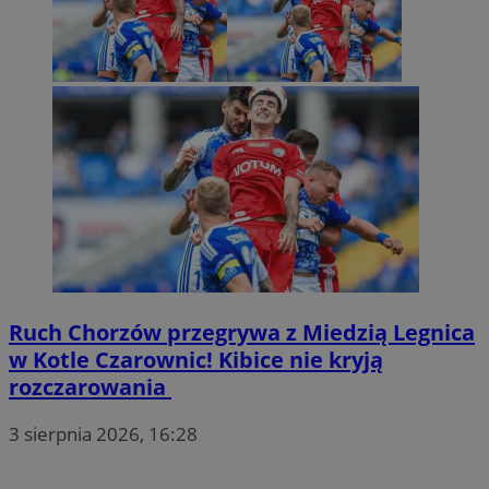
Ruch Chorzów przegrywa z Miedzią Legnica
w Kotle Czarownic! Kibice nie kryją
rozczarowania
3 sierpnia 2026, 16:28