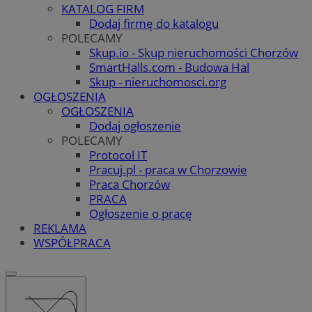
KATALOG FIRM
Dodaj firmę do katalogu
POLECAMY
Skup.io - Skup nieruchomości Chorzów
SmartHalls.com - Budowa Hal
Skup - nieruchomosci.org
OGŁOSZENIA
OGŁOSZENIA
Dodaj ogłoszenie
POLECAMY
Protocol IT
Pracuj.pl - praca w Chorzowie
Praca Chorzów
PRACA
Ogłoszenie o pracę
REKLAMA
WSPÓŁPRACA