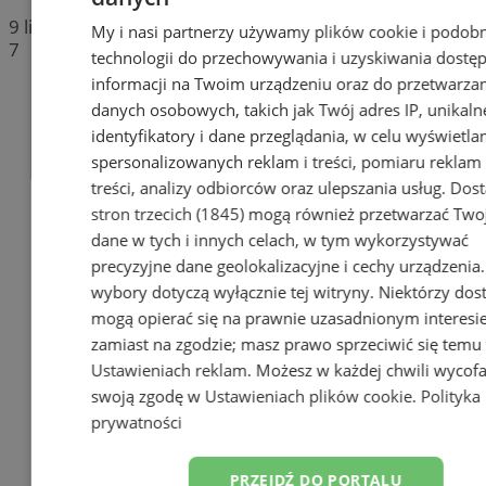
9 lipca 2026, 13:44
My i nasi partnerzy używamy plików cookie i podob
7
technologii do przechowywania i uzyskiwania dostę
informacji na Twoim urządzeniu oraz do przetwarza
danych osobowych, takich jak Twój adres IP, unikaln
identyfikatory i dane przeglądania, w celu wyświetla
spersonalizowanych reklam i treści, pomiaru reklam 
treści, analizy odbiorców oraz ulepszania usług.
Dos
stron trzecich (1845)
mogą również przetwarzać Two
dane w tych i innych celach, w tym wykorzystywać
precyzyjne dane geolokalizacyjne i cechy urządzenia
wybory dotyczą wyłącznie tej witryny. Niektórzy do
mogą opierać się na prawnie uzasadnionym interesi
zamiast na zgodzie; masz prawo sprzeciwić się temu
Ustawieniach reklam
. Możesz w każdej chwili wycof
swoją zgodę w
Ustawieniach plików cookie
.
Polityka
prywatności
PRZEJDŹ DO PORTALU