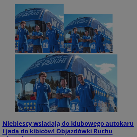
Niebiescy wsiadają do klubowego autokaru
i jadą do kibiców! Objazdówki Ruchu