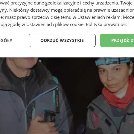
wać precyzyjne dane geolokalizacyjne i cechy urządzenia. Twoje
tryny. Niektórzy dostawcy mogą opierać się na prawnie uzasadnio
ie; masz prawo sprzeciwić się temu w
Ustawieniach reklam
. Może
woją zgodę w
Ustawieniach plików cookie
.
Polityka prywatności
EGÓŁY
ODRZUĆ WSZYSTKIE
PRZEJDŹ 
Wydajność
Targetowanie
Funkcjonalność
Ni
ezbędne
Wydajność
Targetowanie
Funkcjonalność
Niesklasyfikow
ie umożliwiają korzystanie z podstawowych funkcji strony internetowej, takich jak log
Bez niezbędnych plików cookie nie można prawidłowo korzystać ze strony internetowe
Okres
Provider
/
Domena
Opis
przechowywania