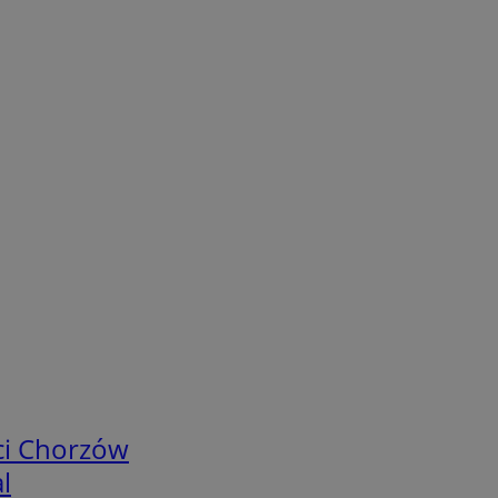
ci Chorzów
l