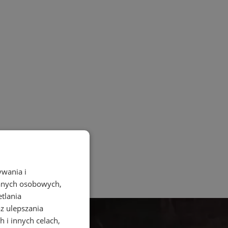
ywania i
danych osobowych,
etlania
az ulepszania
 i innych celach,