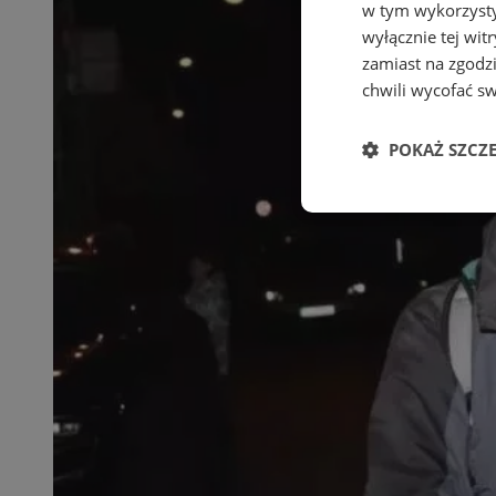
w tym wykorzysty
wyłącznie tej wi
zamiast na zgodz
chwili wycofać s
POKAŻ SZCZ
Niezbędne
Ni
Niezbędne pliki cook
zarządzanie kontem. 
Nazwa