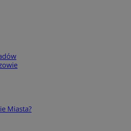
adów
rzowie
ie Miasta?