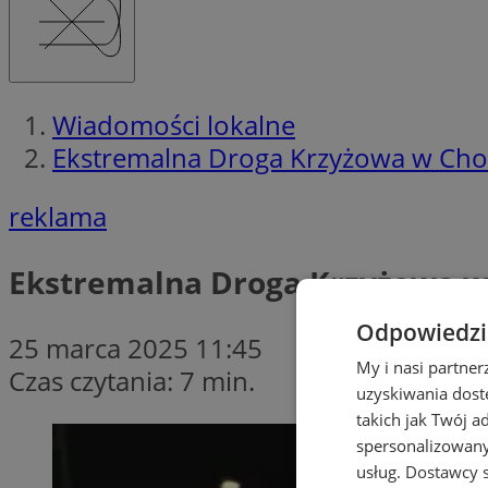
Wiadomości lokalne
Ekstremalna Droga Krzyżowa w Chor
reklama
Ekstremalna Droga Krzyżowa w 
Odpowiedzia
25 marca 2025 11:45
My i nasi partne
Czas czytania: 7 min.
uzyskiwania dost
takich jak Twój a
spersonalizowanyc
usług.
Dostawcy s