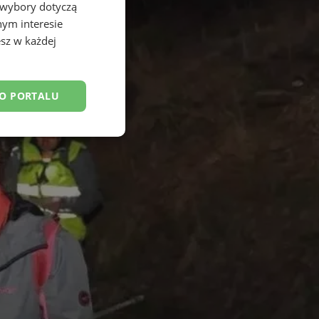
 wybory dotyczą
nym interesie
sz w każdej
DO PORTALU
esklasyfikowane
ane
owanie użytkownika i
j.