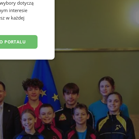
 wybory dotyczą
nym interesie
sz w każdej
DO PORTALU
esklasyfikowane
ane
owanie użytkownika i
j.