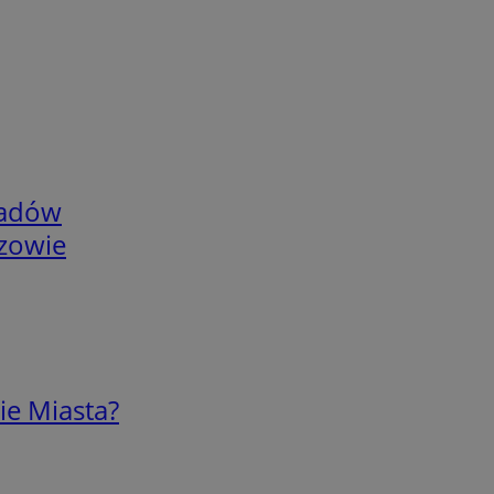
adów
rzowie
ie Miasta?