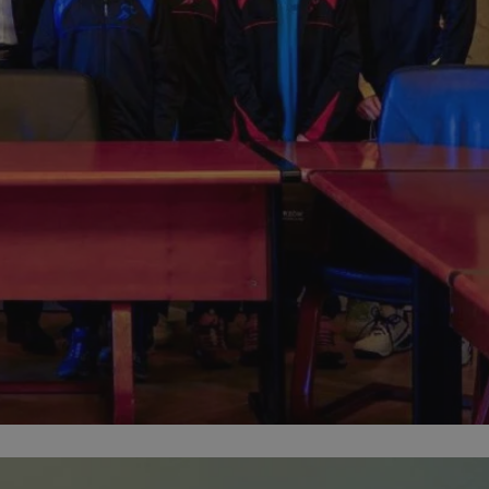
entyfikator sesji.
entyfikator sesji.
entyfikator sesji.
rzez usługę Cookie-
preferencji
 na pliki cookie.
ookie Cookie-
niania ludzi i
trony internetowej,
e ważnych raportów
ryny internetowej.
nformacje o zgodzie
ncjach dotyczących
ia z witryny.
olityki prywatności
ich przestrzeganie
temu użytkownik nie
woich preferencji,
 z regulacjami
erów obsługuje
ekście
lu optymalizacji