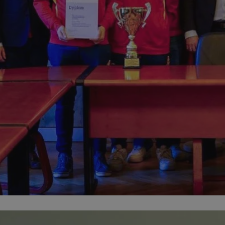
mojchorzow.pl
1 rok
Ten plik cookie przechowuje id
mojchorzow.pl
1 rok
Ten plik cookie przechowuje id
mojchorzow.pl
1 rok
Ten plik cookie przechowuje id
nt
4 tygodnie 2 dni
Ten plik cookie jest używany p
CookieScript
Script.com do zapamiętywania 
mojchorzow.pl
dotyczących zgody użytkownika
Jest to konieczne, aby baner c
Script.com działał poprawnie.
29 minut 53
Ten plik cookie służy do rozróż
Cloudflare Inc.
sekundy
botów. Jest to korzystne dla s
.temu.com
ponieważ umożliwia tworzeni
na temat korzystania z jej wit
METADATA
5 miesięcy 4
Ten plik cookie przechowuje i
YouTube
tygodnie
użytkownika oraz jego prefere
.youtube.com
prywatności podczas korzystan
Rejestruje wybory dotyczące p
Google Privacy Policy
i ustawień zgody, zapewniając 
w kolejnych wizytach. Dzięki 
musi ponownie konfigurować s
co zwiększa wygodę i zgodność
ochrony danych.
Sesja
Rejestruje, który klaster serw
NGINX Inc.
gościa. Jest to używane w kont
bh.contextweb.com
równoważenia obciążenia w ce
doświadczenia użytkownika.