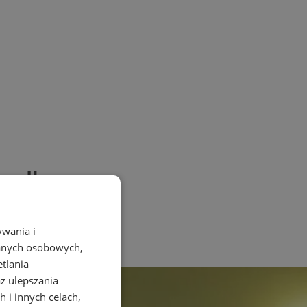
szałka
ywania i
danych osobowych,
etlania
az ulepszania
 i innych celach,