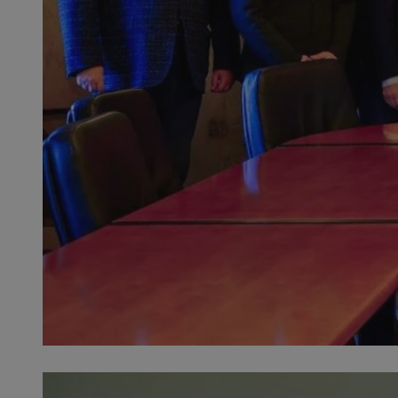
QeSessID
MvSessID
SessID
CookieScriptConse
__cf_bm
VISITOR_PRIVACY_
INGRESSCOOKIE