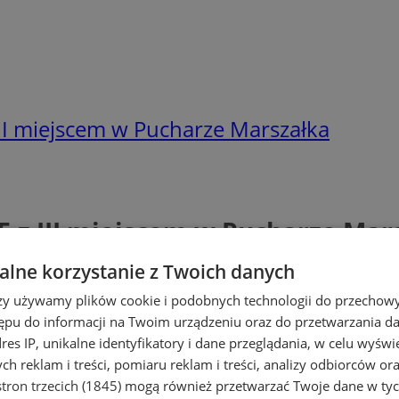
III miejscem w Pucharze Marszałka
 5 z III miejscem w Pucharze Mar
lne korzystanie z Twoich danych
rzy używamy plików cookie i podobnych technologii do przechow
ępu do informacji na Twoim urządzeniu oraz do przetwarzania 
dres IP, unikalne identyfikatory i dane przeglądania, w celu wyświ
h reklam i treści, pomiaru reklam i treści, analizy odbiorców or
tron trzecich (1845)
mogą również przetwarzać Twoje dane w tych