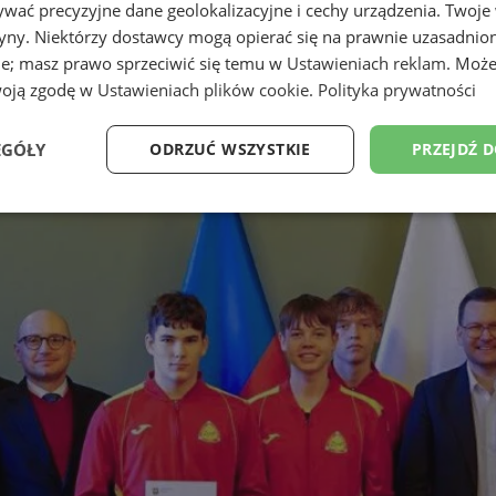
wać precyzyjne dane geolokalizacyjne i cechy urządzenia. Twoje
tryny. Niektórzy dostawcy mogą opierać się na prawnie uzasadnio
ie; masz prawo sprzeciwić się temu w
Ustawieniach reklam
. Może
woją zgodę w
Ustawieniach plików cookie
.
Polityka prywatności
EGÓŁY
ODRZUĆ WSZYSTKIE
PRZEJDŹ 
Wydajność
Targetowanie
Funkcjonalność
Ni
ezbędne
Wydajność
Targetowanie
Funkcjonalność
Niesklasyfikow
ie umożliwiają korzystanie z podstawowych funkcji strony internetowej, takich jak log
Bez niezbędnych plików cookie nie można prawidłowo korzystać ze strony internetowe
Okres
Provider
/
Domena
Opis
przechowywania