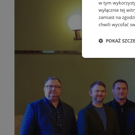
w tym wykorzysty
wyłącznie tej wi
zamiast na zgodz
chwili wycofać s
POKAŻ SZCZ
Niezbędne
Ni
Niezbędne pliki cook
zarządzanie kontem. 
Nazwa