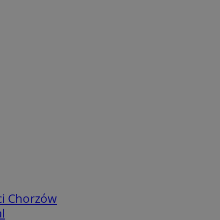
ci Chorzów
l