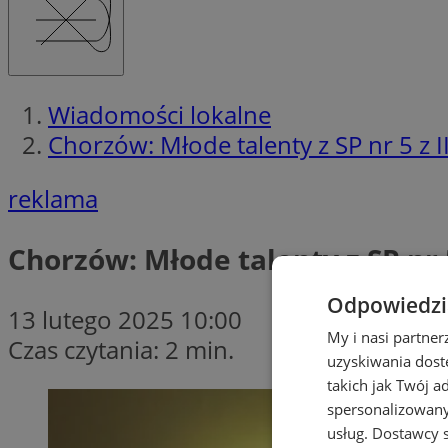
Wiadomości lokalne
Chorzów: Młode talenty z SP nr 5 z 
reklama
Chorzów: Młode talenty z SP nr
Odpowiedzia
13 lutego 2025 10:00
My i nasi partne
Czas czytania: 2 min.
uzyskiwania dost
takich jak Twój a
spersonalizowanyc
usług.
Dostawcy s