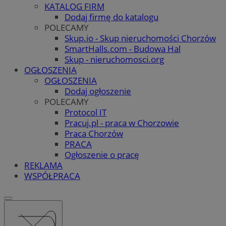
KATALOG FIRM
Dodaj firmę do katalogu
POLECAMY
Skup.io - Skup nieruchomości Chorzów
SmartHalls.com - Budowa Hal
Skup - nieruchomosci.org
OGŁOSZENIA
OGŁOSZENIA
Dodaj ogłoszenie
POLECAMY
Protocol IT
Pracuj.pl - praca w Chorzowie
Praca Chorzów
PRACA
Ogłoszenie o pracę
REKLAMA
WSPÓŁPRACA