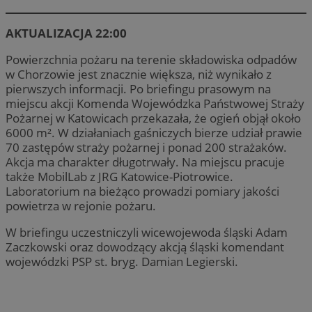
li_gc
5 miesi
LinkedIn
tygod
Corporation
.linkedin.com
AKTUALIZACJA 22:00
Powierzchnia pożaru na terenie składowiska odpadów
w Chorzowie jest znacznie większa, niż wynikało z
pierwszych informacji. Po briefingu prasowym na
miejscu akcji Komenda Wojewódzka Państwowej Straży
Provider
/
Nazwa
Pożarnej w Katowicach przekazała, że ogień objął około
Provider
/
Okres
Domena
Nazwa
Opis
Domena
przechowywania
6000 m². W działaniach gaśniczych bierze udział prawie
openstat_umr82x34smn6q1fh3rh8cq6ef68ktX
.openstat.eu
Provider
/
Okres
Nazwa
O
70 zastępów straży pożarnej i ponad 200 strażaków.
VP
.contextweb.com
11 miesięcy 4
Ten p
Domena
przechowywania
openstat_gid
.openstat.eu
tygodnie
do śl
Akcja ma charakter długotrwały. Na miejscu pracuje
tema
pb_rtb_ev_part
1 rok
T
PulsePoint (now
także MobilLab z JRG Katowice-Piotrowice.
openstat_pbi939arq54rnXd9niic7teXu4ylbu
.openstat.eu
na st
w
part of Internet
wska
Laboratorium na bieżąco prowadzi pomiary jakości
w
Brands)
rekla
openstat_khpu8swwu7m8cwubnch5dptgv7ly3w
.openstat.eu
ś
.contextweb.com
powietrza w rejonie pożaru.
dane,
u
użytk
openstat_iy2unm5p7jn4at59815frtqzygv0nj
.openstat.eu
r
inter
w
W briefingu uczestniczyli wicewojewoda śląski Adam
intera
incap_ses_1688_3220524
.slaskie.kas.go
Zaczkowski oraz dowodzący akcją śląski komendant
__gads
1 rok
T
Google LLC
_clck
.mojchorzow.pl
1 rok
Ten p
openstat_wj089dcruam94ayXXvi55cX9ur8lxg
.openstat.eu
p
wojewódzki PSP st. bryg. Damian Legierski.
.mojchorzow.pl
do śl
D
użyt
visid_incap_3220524
.slaskie.kas.go
f
zaang
j
inter
s
dośw
m