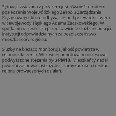
__cf_bm
29 min
Cloudflare Inc.
seku
.temu.com
Sytuacja związana z pożarem jest również tematem
posiedzenia Wojewódzkiego Zespołu Zarządzania
Kryzysowego, które odbywa się pod przewodnictwem
wicewojewody śląskiego Adama Zaczkowskiego. W
spotkaniu uczestniczą przedstawiciele służb, inspekcji i
instytucji odpowiedzialnych za bezpieczeństwo
mieszkańców regionu.
Służby na bieżąco monitorują jakość powietrza w
rejonie zdarzenia. Wcześniej odnotowano okresowe
podwyższone stężenia pyłu
PM10
. Mieszkańcy nadal
VISITOR_PRIVACY_METADATA
5 miesi
YouTube
powinni zachować ostrożność, zamykać okna i unikać
tygod
.youtube.com
rejonu prowadzonych działań.