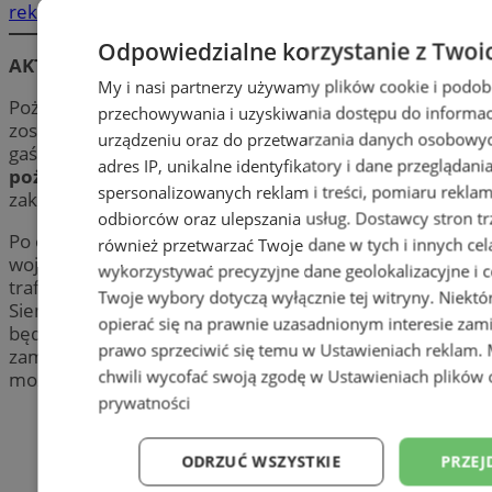
reklama
Odpowiedzialne korzystanie z Twoi
AKTUALIZACJA 25 czerwca – 10:00
My i nasi partnerzy używamy plików cookie i podob
Pożar odpadów przy ul. Kluczborskiej w Chorzowie
przechowywania i uzyskiwania dostępu do informac
został opanowany około godz.
23:00
. Finalnie w akcji
urządzeniu oraz do przetwarzania danych osobowych
gaśniczej wzięło udział prawie
70 zastępów straży
adres IP, unikalne identyfikatory i dane przeglądani
pożarnej
, czyli ponad
200 strażaków
. Działania
spersonalizowanych reklam i treści, pomiaru reklam i
zakwalifikowano jako akcję długotrwałą.
odbiorców oraz ulepszania usług.
Dostawcy stron tr
Po opanowaniu pożaru do mieszkańców części
również przetwarzać Twoje dane w tych i innych cel
województwa śląskiego wysłano alert RCB. Ostrzeżenie
wykorzystywać precyzyjne dane geolokalizacyjne i c
trafiło do odbiorców z Chorzowa, Bytomia, Katowic,
Twoje wybory dotyczą wyłącznie tej witryny. Niekt
Siemianowic Śląskich, Piekar Śląskich oraz powiatu
opierać się na prawnie uzasadnionym interesie zami
będzińskiego. W komunikacie zaapelowano o
prawo sprzeciwić się temu w
Ustawieniach reklam
.
zamykanie okien i drzwi, pozostanie w domu w miarę
chwili wycofać swoją zgodę w
Ustawieniach plików 
możliwości oraz niezbliżanie się do miejsca akcji.
prywatności
ODRZUĆ WSZYSTKIE
PRZEJ