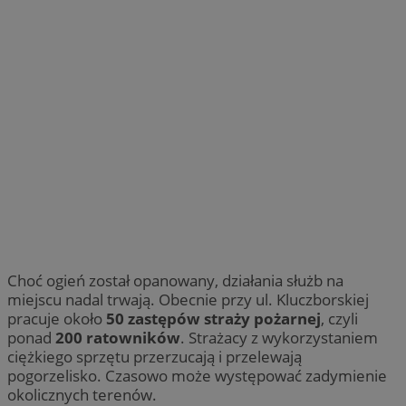
MvSessID
mojchorzow.pl
1 r
SessID
mojchorzow.pl
1 r
CookieScriptConsent
4 tygodni
CookieScript
mojchorzow.pl
Choć ogień został opanowany, działania służb na
miejscu nadal trwają. Obecnie przy ul. Kluczborskiej
Googl
pracuje około
50 zastępów straży pożarnej
, czyli
ponad
200 ratowników
. Strażacy z wykorzystaniem
ciężkiego sprzętu przerzucają i przelewają
pogorzelisko. Czasowo może występować zadymienie
okolicznych terenów.