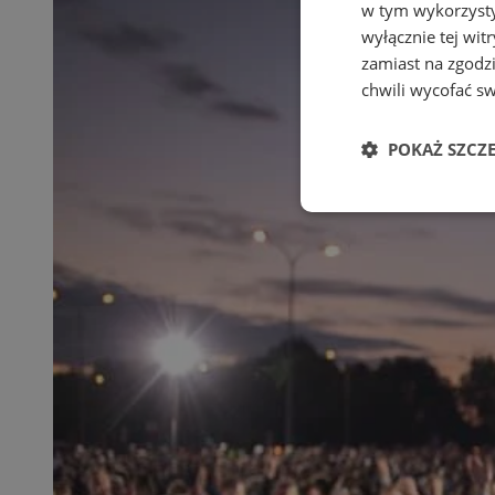
w tym wykorzysty
wyłącznie tej wi
zamiast na zgodz
chwili wycofać s
POKAŻ SZCZ
Niezbędne
Ni
Niezbędne pliki cook
zarządzanie kontem. 
Nazwa