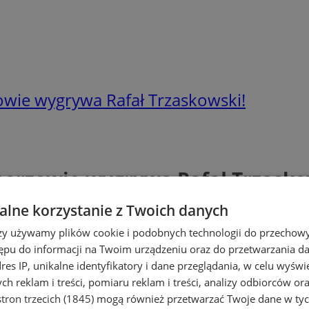
owie wygrywa Rafał Trzaskowski!
horzowie wygrywa Rafał Trzasko
lne korzystanie z Twoich danych
rzy używamy plików cookie i podobnych technologii do przechow
ępu do informacji na Twoim urządzeniu oraz do przetwarzania 
dres IP, unikalne identyfikatory i dane przeglądania, w celu wyświ
h reklam i treści, pomiaru reklam i treści, analizy odbiorców or
tron trzecich (1845)
mogą również przetwarzać Twoje dane w tych