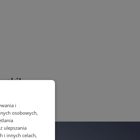
wski!
ywania i
danych osobowych,
etlania
az ulepszania
 i innych celach,