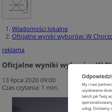
Wiadomości lokalne
Oficjalne wyniki wyborów: W Chorz
reklama
Oficjalne wyniki wyborów: W C
Odpowiedzia
13 lipca 2020 09:00
My i nasi partne
Czas czytania: 1 min.
uzyskiwania dost
takich jak Twój a
spersonalizowanyc
usług.
Dostawcy s