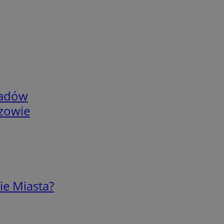
adów
rzowie
ie Miasta?