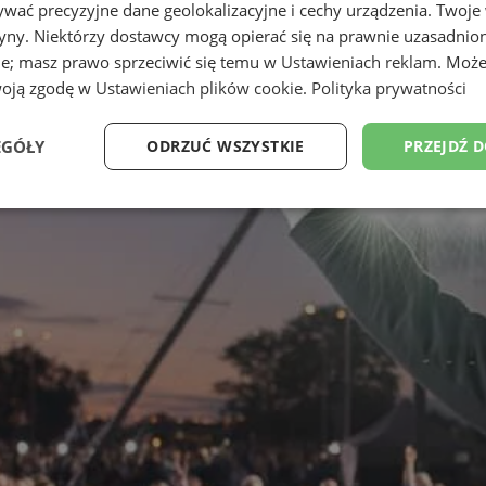
wać precyzyjne dane geolokalizacyjne i cechy urządzenia. Twoje
tryny. Niektórzy dostawcy mogą opierać się na prawnie uzasadnio
ie; masz prawo sprzeciwić się temu w
Ustawieniach reklam
. Może
woją zgodę w
Ustawieniach plików cookie
.
Polityka prywatności
EGÓŁY
ODRZUĆ WSZYSTKIE
PRZEJDŹ 
Wydajność
Targetowanie
Funkcjonalność
Ni
ezbędne
Wydajność
Targetowanie
Funkcjonalność
Niesklasyfikow
ie umożliwiają korzystanie z podstawowych funkcji strony internetowej, takich jak log
Bez niezbędnych plików cookie nie można prawidłowo korzystać ze strony internetowe
Okres
Provider
/
Domena
Opis
przechowywania