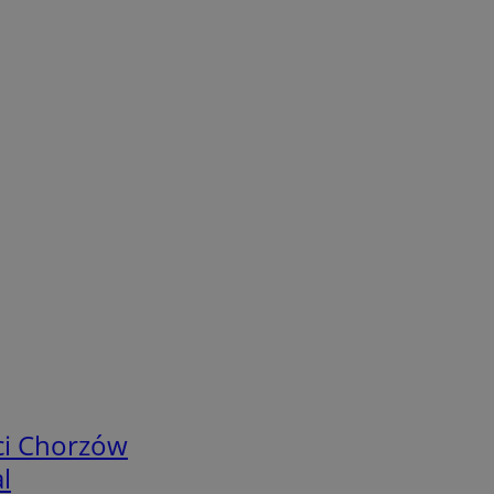
ci Chorzów
l