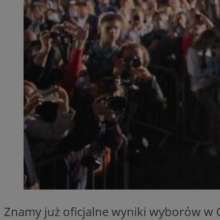
QeSessID
MvSessID
SessID
CookieScriptConse
__cf_bm
VISITOR_PRIVACY_
INGRESSCOOKIE
Znamy już oficjalne wyniki wyborów w 