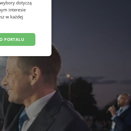
 wybory dotyczą
nym interesie
sz w każdej
DO PORTALU
esklasyfikowane
ane
owanie użytkownika i
j.