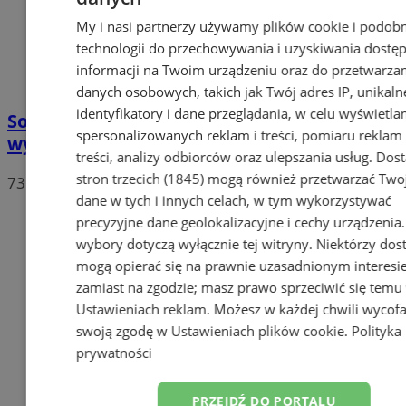
My i nasi partnerzy używamy plików cookie i podob
technologii do przechowywania i uzyskiwania dostę
informacji na Twoim urządzeniu oraz do przetwarza
danych osobowych, takich jak Twój adres IP, unikaln
identyfikatory i dane przeglądania, w celu wyświetla
Sonda: Na kogo zagłosujesz w drugiej turze
spersonalizowanych reklam i treści, pomiaru reklam 
wyborów prezydenckich?
treści, analizy odbiorców oraz ulepszania usług.
Dos
stron trzecich (1845)
mogą również przetwarzać Two
73
dane w tych i innych celach, w tym wykorzystywać
precyzyjne dane geolokalizacyjne i cechy urządzenia
wybory dotyczą wyłącznie tej witryny. Niektórzy do
mogą opierać się na prawnie uzasadnionym interesi
zamiast na zgodzie; masz prawo sprzeciwić się temu
Ustawieniach reklam
. Możesz w każdej chwili wycof
swoją zgodę w
Ustawieniach plików cookie
.
Polityka
prywatności
PRZEJDŹ DO PORTALU