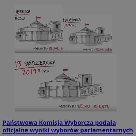
potrz
analit
witryn
Państwowa Komisja Wyborcza podała
oficjalne wyniki wyborów parlamentarnych