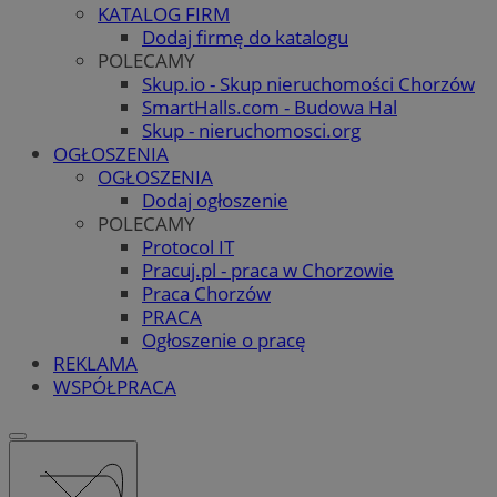
KATALOG FIRM
Dodaj firmę do katalogu
POLECAMY
Skup.io - Skup nieruchomości Chorzów
SmartHalls.com - Budowa Hal
Skup - nieruchomosci.org
OGŁOSZENIA
OGŁOSZENIA
Dodaj ogłoszenie
POLECAMY
Protocol IT
Pracuj.pl - praca w Chorzowie
Praca Chorzów
PRACA
Ogłoszenie o pracę
REKLAMA
WSPÓŁPRACA