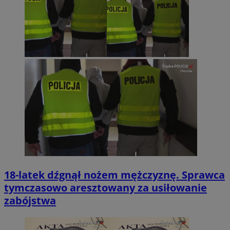
18-latek dźgnął nożem mężczyznę. Sprawca
tymczasowo aresztowany za usiłowanie
zabójstwa
INGRESSCOOKIE
Sesja
NGINX Inc.
bh.contextweb.com