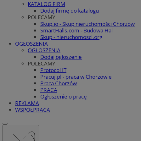
KATALOG FIRM
Dodaj firmę do katalogu
POLECAMY
Skup.io - Skup nieruchomości Chorzów
SmartHalls.com - Budowa Hal
Skup - nieruchomosci.org
OGŁOSZENIA
OGŁOSZENIA
Dodaj ogłoszenie
POLECAMY
Protocol IT
Pracuj.pl - praca w Chorzowie
Praca Chorzów
PRACA
Ogłoszenie o pracę
REKLAMA
WSPÓŁPRACA