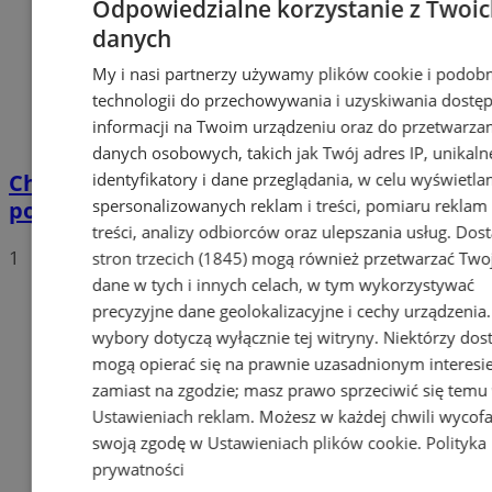
Odpowiedzialne korzystanie z Twoi
danych
My i nasi partnerzy używamy plików cookie i podob
technologii do przechowywania i uzyskiwania dostę
informacji na Twoim urządzeniu oraz do przetwarza
danych osobowych, takich jak Twój adres IP, unikaln
Chorzowscy policjanci zatrzymali 15
identyfikatory i dane przeglądania, w celu wyświetla
spersonalizowanych reklam i treści, pomiaru reklam 
poszukiwanych
treści, analizy odbiorców oraz ulepszania usług.
Dos
1
stron trzecich (1845)
mogą również przetwarzać Two
dane w tych i innych celach, w tym wykorzystywać
precyzyjne dane geolokalizacyjne i cechy urządzenia
wybory dotyczą wyłącznie tej witryny. Niektórzy do
mogą opierać się na prawnie uzasadnionym interesi
zamiast na zgodzie; masz prawo sprzeciwić się temu
Ustawieniach reklam
. Możesz w każdej chwili wycof
swoją zgodę w
Ustawieniach plików cookie
.
Polityka
prywatności