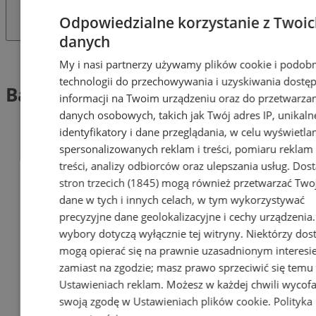
Odpowiedzialne korzystanie z Twoi
danych
Tag: Baca
My i nasi partnerzy używamy plików cookie i podob
technologii do przechowywania i uzyskiwania dostę
Baca (1)
informacji na Twoim urządzeniu oraz do przetwarza
danych osobowych, takich jak Twój adres IP, unikaln
identyfikatory i dane przeglądania, w celu wyświetla
spersonalizowanych reklam i treści, pomiaru reklam 
treści, analizy odbiorców oraz ulepszania usług.
Dos
stron trzecich (1845)
mogą również przetwarzać Two
dane w tych i innych celach, w tym wykorzystywać
precyzyjne dane geolokalizacyjne i cechy urządzenia
wybory dotyczą wyłącznie tej witryny. Niektórzy do
mogą opierać się na prawnie uzasadnionym interesi
zamiast na zgodzie; masz prawo sprzeciwić się temu
Ustawieniach reklam
. Możesz w każdej chwili wycof
swoją zgodę w
Ustawieniach plików cookie
.
Polityka