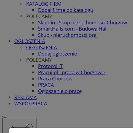
KATALOG FIRM
Dodaj firmę do katalogu
POLECAMY
Skup.io - Skup nieruchomości Chorzów
SmartHalls.com - Budowa Hal
Skup - nieruchomosci.org
OGŁOSZENIA
OGŁOSZENIA
Dodaj ogłoszenie
POLECAMY
Protocol IT
Pracuj.pl - praca w Chorzowie
Praca Chorzów
PRACA
Ogłoszenie o pracę
REKLAMA
WSPÓŁPRACA