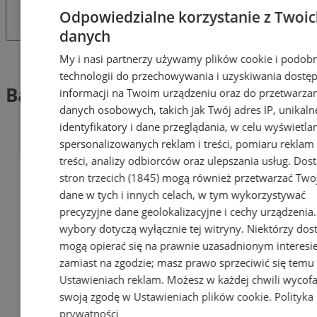
Odpowiedzialne korzystanie z Twoi
danych
My i nasi partnerzy używamy plików cookie i podob
Tag: Basen Miejski
technologii do przechowywania i uzyskiwania dostę
Basen Miejski (1)
informacji na Twoim urządzeniu oraz do przetwarza
danych osobowych, takich jak Twój adres IP, unikaln
identyfikatory i dane przeglądania, w celu wyświetla
spersonalizowanych reklam i treści, pomiaru reklam 
treści, analizy odbiorców oraz ulepszania usług.
Dos
stron trzecich (1845)
mogą również przetwarzać Two
dane w tych i innych celach, w tym wykorzystywać
precyzyjne dane geolokalizacyjne i cechy urządzenia
wybory dotyczą wyłącznie tej witryny. Niektórzy do
mogą opierać się na prawnie uzasadnionym interesi
zamiast na zgodzie; masz prawo sprzeciwić się temu
Ustawieniach reklam
. Możesz w każdej chwili wycof
swoją zgodę w
Ustawieniach plików cookie
.
Polityka
prywatności