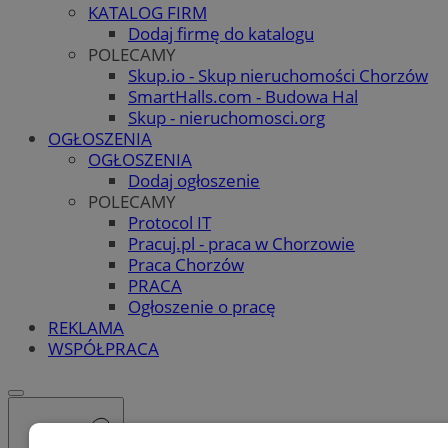
KATALOG FIRM
Dodaj firmę do katalogu
POLECAMY
Skup.io - Skup nieruchomości Chorzów
SmartHalls.com - Budowa Hal
Skup - nieruchomosci.org
OGŁOSZENIA
OGŁOSZENIA
Dodaj ogłoszenie
POLECAMY
Protocol IT
Pracuj.pl - praca w Chorzowie
Praca Chorzów
PRACA
Ogłoszenie o pracę
REKLAMA
WSPÓŁPRACA