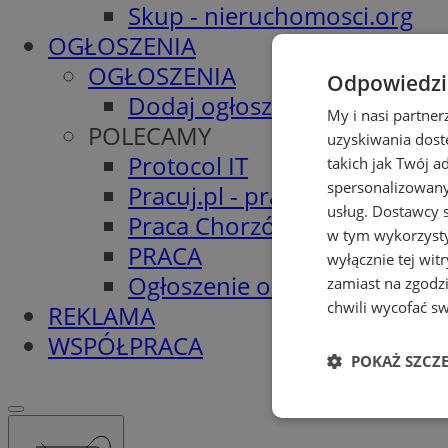
Skup - nieruchomosci.org
OGŁOSZENIA
OGŁOSZENIA
Odpowiedzia
Dodaj ogłoszenie
My i nasi partne
POLECAMY
uzyskiwania dost
Protocol IT
takich jak Twój a
spersonalizowanyc
Pracuj.pl - praca w Chorzowi
usług.
Dostawcy s
Praca Chorzów
w tym wykorzysty
PRACA
wyłącznie tej wi
Ogłoszenie o pracę
zamiast na zgodz
chwili wycofać s
REKLAMA
WSPÓŁPRACA
POKAŻ SZCZ
Niezbędne