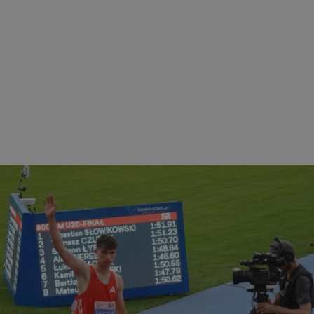
ezbędne
Wydajność
Targetowanie
Funkcjonalność
Niesklasyfikow
ie umożliwiają korzystanie z podstawowych funkcji strony internetowej, takich jak log
Bez niezbędnych plików cookie nie można prawidłowo korzystać ze strony internetowe
Okres
Provider
/
Domena
Opis
przechowywania
mojchorzow.pl
1 rok
Ten plik cookie przechowuje id
mojchorzow.pl
1 rok
Ten plik cookie przechowuje id
mojchorzow.pl
1 rok
Ten plik cookie przechowuje id
nt
4 tygodnie 2 dni
Ten plik cookie jest używany p
CookieScript
Script.com do zapamiętywania 
mojchorzow.pl
dotyczących zgody użytkownika
Jest to konieczne, aby baner c
Script.com działał poprawnie.
29 minut 53
Ten plik cookie służy do rozróż
Cloudflare Inc.
sekundy
botów. Jest to korzystne dla s
.temu.com
ponieważ umożliwia tworzeni