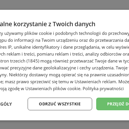
lne korzystanie z Twoich danych
rzy używamy plików cookie i podobnych technologii do przechow
ępu do informacji na Twoim urządzeniu oraz do przetwarzania 
dres IP, unikalne identyfikatory i dane przeglądania, w celu wyświ
h reklam i treści, pomiaru reklam i treści, analizy odbiorców or
e
tron trzecich (1845)
mogą również przetwarzać Twoje dane w tych
wać precyzyjne dane geolokalizacyjne i cechy urządzenia. Twoje
tryny. Niektórzy dostawcy mogą opierać się na prawnie uzasadnio
ie; masz prawo sprzeciwić się temu w
Ustawieniach reklam
. Może
woją zgodę w
Ustawieniach plików cookie
.
Polityka prywatności
EGÓŁY
ODRZUĆ WSZYSTKIE
PRZEJDŹ 
Wydajność
Targetowanie
Funkcjonalność
Ni