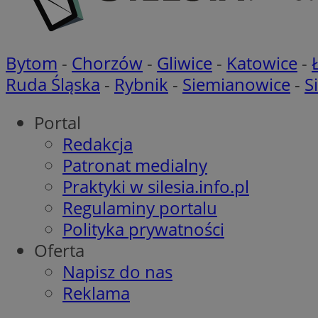
openstat_khpu8s
openstat_iy2unm5p
_clck
__gads
incap_ses_1688_32
Bytom
-
Chorzów
-
Gliwice
-
Katowice
-
openstat_wj089dcr
__Secure-
_clsk
Ruda Śląska
-
Rybnik
-
Siemianowice
-
S
ROLLOUT_TOKEN
visid_incap_322052
Portal
_clsk
Redakcja
bcookie
Patronat medialny
_ga_8HVR5Z6Z02
Praktyki w silesia.info.pl
ANON_ID
Regulaminy portalu
__eoi
Polityka prywatności
IDE
Oferta
OAID
Napisz do nas
Reklama
lidc