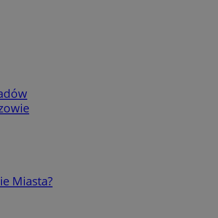
adów
rzowie
ie Miasta?