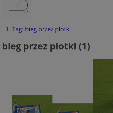
Tag: bieg przez płotki
Ni
Niezbędne pliki cook
bieg przez płotki (1)
zarządzanie kontem. 
Nazwa
QeSessID
MvSessID
SessID
CookieScriptConse
__cf_bm