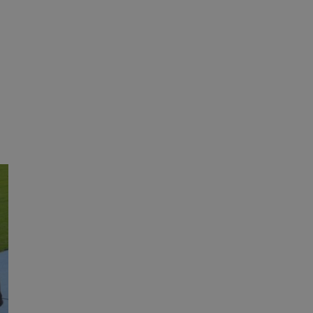
ane
owanie użytkownika i
j.
entyfikator sesji.
entyfikator sesji.
entyfikator sesji.
rzez usługę Cookie-
preferencji
 na pliki cookie.
ookie Cookie-
niania ludzi i
trony internetowej,
e ważnych raportów