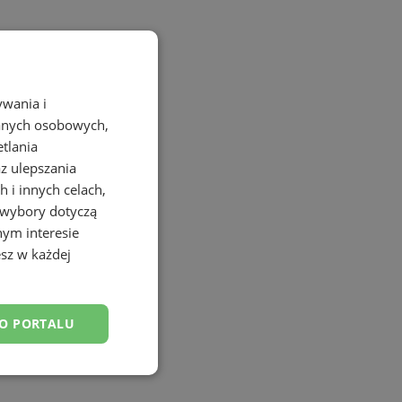
ywania i
danych osobowych,
etlania
az ulepszania
 i innych celach,
 wybory dotyczą
nym interesie
sz w każdej
DO PORTALU
esklasyfikowane