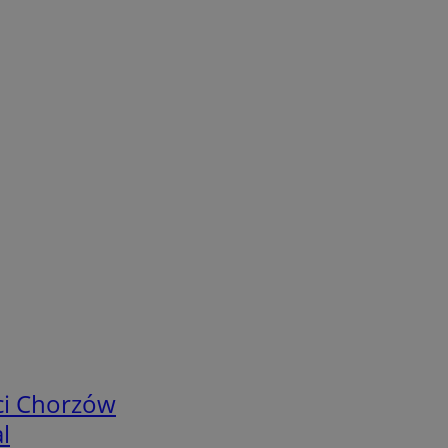
ci Chorzów
l