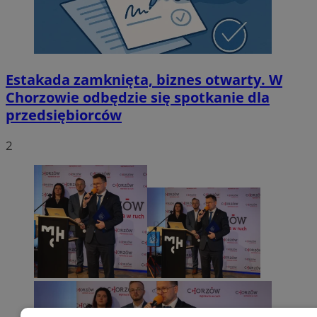
Estakada zamknięta, biznes otwarty. W
Chorzowie odbędzie się spotkanie dla
przedsiębiorców
2