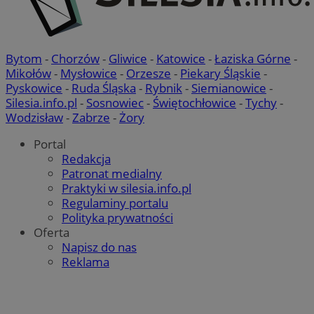
Bytom
-
Chorzów
-
Gliwice
-
Katowice
-
Łaziska Górne
-
Mikołów
-
Mysłowice
-
Orzesze
-
Piekary Śląskie
-
Google Privacy Policy
Pyskowice
-
Ruda Śląska
-
Rybnik
-
Siemianowice
-
Silesia.info.pl
-
Sosnowiec
-
Świętochłowice
-
Tychy
-
Wodzisław
-
Zabrze
-
Żory
__cf_bm
29 minu
Cloudflare Inc.
Portal
sekun
.temu.com
Redakcja
Patronat medialny
Praktyki w silesia.info.pl
Regulaminy portalu
Polityka prywatności
Oferta
Napisz do nas
Reklama
VISITOR_PRIVACY_METADATA
5 miesię
YouTube
tygodn
.youtube.com