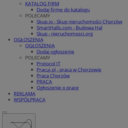
KATALOG FIRM
Dodaj firmę do katalogu
POLECAMY
Skup.io - Skup nieruchomości Chorzów
SmartHalls.com - Budowa Hal
Skup - nieruchomosci.org
OGŁOSZENIA
OGŁOSZENIA
Dodaj ogłoszenie
POLECAMY
Protocol IT
Pracuj.pl - praca w Chorzowie
Praca Chorzów
PRACA
Ogłoszenie o pracę
REKLAMA
WSPÓŁPRACA