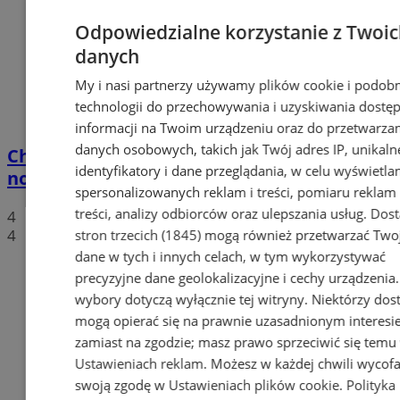
Odpowiedzialne korzystanie z Twoi
danych
My i nasi partnerzy używamy plików cookie i podob
technologii do przechowywania i uzyskiwania dostę
informacji na Twoim urządzeniu oraz do przetwarza
danych osobowych, takich jak Twój adres IP, unikaln
Chorzowscy przedsiębiorcy o przyszłości
identyfikatory i dane przeglądania, w celu wyświetla
nowego stadionu!
spersonalizowanych reklam i treści, pomiaru reklam 
treści, analizy odbiorców oraz ulepszania usług.
Dos
4
4
stron trzecich (1845)
mogą również przetwarzać Two
dane w tych i innych celach, w tym wykorzystywać
precyzyjne dane geolokalizacyjne i cechy urządzenia
wybory dotyczą wyłącznie tej witryny. Niektórzy do
mogą opierać się na prawnie uzasadnionym interesi
zamiast na zgodzie; masz prawo sprzeciwić się temu
Ustawieniach reklam
. Możesz w każdej chwili wycof
swoją zgodę w
Ustawieniach plików cookie
.
Polityka