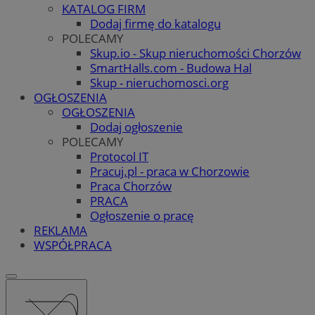
KATALOG FIRM
Dodaj firmę do katalogu
POLECAMY
Skup.io - Skup nieruchomości Chorzów
SmartHalls.com - Budowa Hal
Skup - nieruchomosci.org
OGŁOSZENIA
OGŁOSZENIA
Dodaj ogłoszenie
POLECAMY
Protocol IT
Pracuj.pl - praca w Chorzowie
Praca Chorzów
PRACA
Ogłoszenie o pracę
REKLAMA
WSPÓŁPRACA