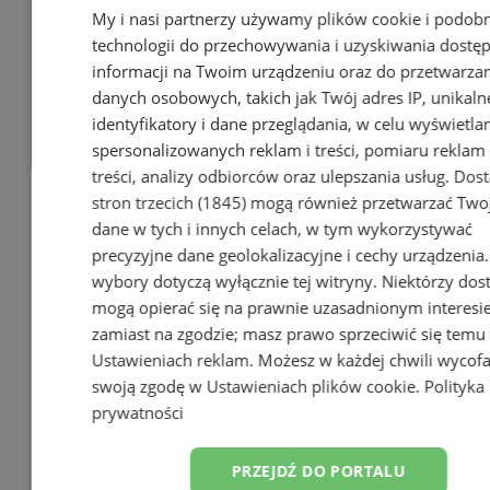
My i nasi partnerzy używamy plików cookie i podob
technologii do przechowywania i uzyskiwania dostę
informacji na Twoim urządzeniu oraz do przetwarza
danych osobowych, takich jak Twój adres IP, unikaln
identyfikatory i dane przeglądania, w celu wyświetla
spersonalizowanych reklam i treści, pomiaru reklam 
treści, analizy odbiorców oraz ulepszania usług.
Dos
stron trzecich (1845)
mogą również przetwarzać Two
dane w tych i innych celach, w tym wykorzystywać
precyzyjne dane geolokalizacyjne i cechy urządzenia
wybory dotyczą wyłącznie tej witryny. Niektórzy do
mogą opierać się na prawnie uzasadnionym interesi
zamiast na zgodzie; masz prawo sprzeciwić się temu
Ustawieniach reklam
. Możesz w każdej chwili wycof
swoją zgodę w
Ustawieniach plików cookie
.
Polityka
prywatności
PRZEJDŹ DO PORTALU