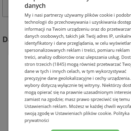
danych
My i nasi partnerzy używamy plików cookie i podob
technologii do przechowywania i uzyskiwania dostę
Tag: Darmowe pożyczki
informacji na Twoim urządzeniu oraz do przetwarza
danych osobowych, takich jak Twój adres IP, unikaln
Darmowe pożyczki (1)
identyfikatory i dane przeglądania, w celu wyświetla
spersonalizowanych reklam i treści, pomiaru reklam 
treści, analizy odbiorców oraz ulepszania usług.
Dos
stron trzecich (1845)
mogą również przetwarzać Two
dane w tych i innych celach, w tym wykorzystywać
precyzyjne dane geolokalizacyjne i cechy urządzenia
wybory dotyczą wyłącznie tej witryny. Niektórzy do
mogą opierać się na prawnie uzasadnionym interesi
zamiast na zgodzie; masz prawo sprzeciwić się temu
Ustawieniach reklam
. Możesz w każdej chwili wycof
swoją zgodę w
Ustawieniach plików cookie
.
Polityka
prywatności