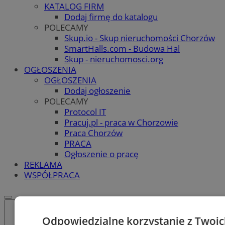
KATALOG FIRM
Dodaj firmę do katalogu
POLECAMY
Skup.io - Skup nieruchomości Chorzów
SmartHalls.com - Budowa Hal
Skup - nieruchomosci.org
OGŁOSZENIA
OGŁOSZENIA
Dodaj ogłoszenie
POLECAMY
Protocol IT
Pracuj.pl - praca w Chorzowie
Praca Chorzów
PRACA
Ogłoszenie o pracę
REKLAMA
WSPÓŁPRACA
Odpowiedzialne korzystanie z Twoi