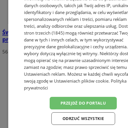
danych osobowych, takich jak Twój adres IP, unikaln
identyfikatory i dane przeglądania, w celu wyświetla
spersonalizowanych reklam i treści, pomiaru reklam 
treści, analizy odbiorców oraz ulepszania usług.
Dos
Święto kultowej kolejki. ELKA znów
stron trzecich (1845)
mogą również przetwarzać Two
przyciągnęła tłumy.
dane w tych i innych celach, w tym wykorzystywać
precyzyjne dane geolokalizacyjne i cechy urządzenia
56
wybory dotyczą wyłącznie tej witryny. Niektórzy do
mogą opierać się na prawnie uzasadnionym interesi
zamiast na zgodzie; masz prawo sprzeciwić się temu
Ustawieniach reklam
. Możesz w każdej chwili wycof
swoją zgodę w
Ustawieniach plików cookie
.
Polityka
prywatności
PRZEJDŹ DO PORTALU
ODRZUĆ WSZYSTKIE