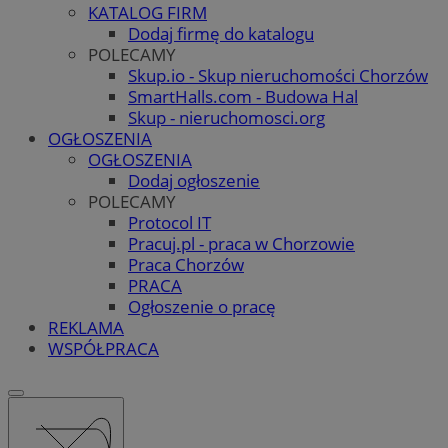
KATALOG FIRM
Dodaj firmę do katalogu
POLECAMY
Skup.io - Skup nieruchomości Chorzów
SmartHalls.com - Budowa Hal
Skup - nieruchomosci.org
OGŁOSZENIA
OGŁOSZENIA
Dodaj ogłoszenie
POLECAMY
Protocol IT
Pracuj.pl - praca w Chorzowie
Praca Chorzów
PRACA
Ogłoszenie o pracę
REKLAMA
WSPÓŁPRACA