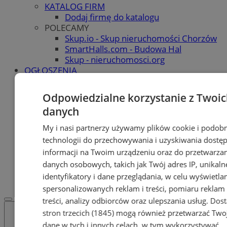
KATALOG FIRM
Dodaj firmę do katalogu
POLECAMY
Skup.io - Skup nieruchomości Chorzów
SmartHalls.com - Budowa Hal
Skup - nieruchomosci.org
OGŁOSZENIA
OGŁOSZENIA
Dodaj ogłoszenie
Odpowiedzialne korzystanie z Twoi
POLECAMY
danych
Protocol IT
Pracuj.pl - praca w Chorzowie
My i nasi partnerzy używamy plików cookie i podob
Praca Chorzów
technologii do przechowywania i uzyskiwania dostę
PRACA
informacji na Twoim urządzeniu oraz do przetwarza
Ogłoszenie o pracę
danych osobowych, takich jak Twój adres IP, unikaln
REKLAMA
WSPÓŁPRACA
identyfikatory i dane przeglądania, w celu wyświetla
spersonalizowanych reklam i treści, pomiaru reklam 
treści, analizy odbiorców oraz ulepszania usług.
Dos
stron trzecich (1845)
mogą również przetwarzać Two
dane w tych i innych celach, w tym wykorzystywać