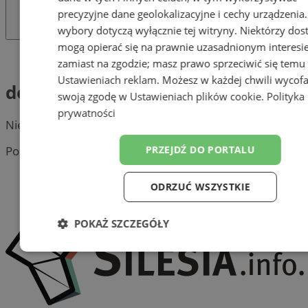
precyzyjne dane geolokalizacyjne i cechy urządzenia
wybory dotyczą wyłącznie tej witryny. Niektórzy do
mogą opierać się na prawnie uzasadnionym interesi
Tag: dostawa węgla
zamiast na zgodzie; masz prawo sprzeciwić się temu
Ustawieniach reklam
. Możesz w każdej chwili wycof
dostawa węgla
swoją zgodę w
Ustawieniach plików cookie
.
Polityka
prywatności
Nie znaleziono postów.
PRZEJDŹ DO PORTALU
Portal należy do sieci
ODRZUĆ WSZYSTKIE
POKAŻ SZCZEGÓŁY
Niezbędne
Wydajność
Targetow
Funkcjonalność
Niesklasyfikowa