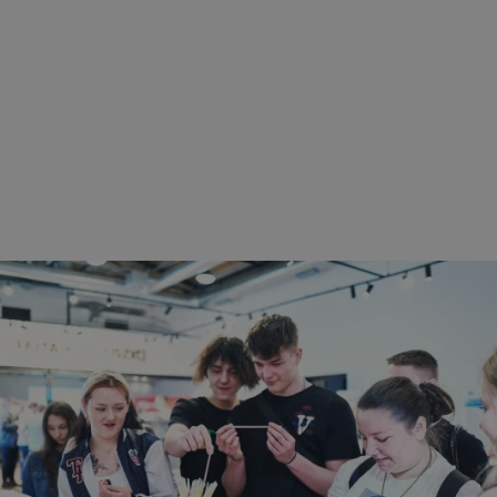
ezbędne
Wydajność
Targetowanie
Funkcjonalność
Niesklasyfikow
ie umożliwiają korzystanie z podstawowych funkcji strony internetowej, takich jak log
Bez niezbędnych plików cookie nie można prawidłowo korzystać ze strony internetowe
Okres
Provider
/
Domena
Opis
przechowywania
mojchorzow.pl
1 rok
Ten plik cookie przechowuje id
mojchorzow.pl
1 rok
Ten plik cookie przechowuje id
mojchorzow.pl
1 rok
Ten plik cookie przechowuje id
nt
4 tygodnie 2 dni
Ten plik cookie jest używany p
CookieScript
Script.com do zapamiętywania 
mojchorzow.pl
dotyczących zgody użytkownika
Jest to konieczne, aby baner c
Script.com działał poprawnie.
29 minut 53
Ten plik cookie służy do rozróż
Cloudflare Inc.
sekundy
botów. Jest to korzystne dla s
.temu.com
ponieważ umożliwia tworzeni