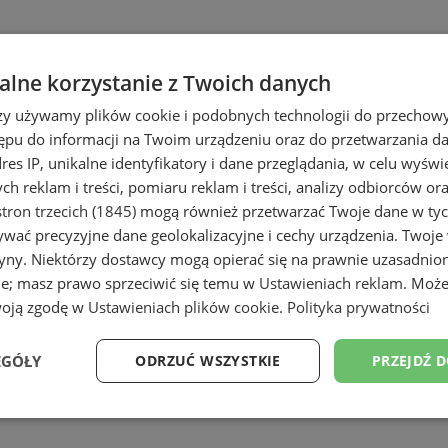
lne korzystanie z Twoich danych
rzy używamy plików cookie i podobnych technologii do przechow
ępu do informacji na Twoim urządzeniu oraz do przetwarzania 
dres IP, unikalne identyfikatory i dane przeglądania, w celu wyświ
h reklam i treści, pomiaru reklam i treści, analizy odbiorców or
e
tron trzecich (1845)
mogą również przetwarzać Twoje dane w tych
wać precyzyjne dane geolokalizacyjne i cechy urządzenia. Twoje
tryny. Niektórzy dostawcy mogą opierać się na prawnie uzasadnio
ie; masz prawo sprzeciwić się temu w
Ustawieniach reklam
. Może
woją zgodę w
Ustawieniach plików cookie
.
Polityka prywatności
EGÓŁY
ODRZUĆ WSZYSTKIE
PRZEJDŹ 
Wydajność
Targetowanie
Funkcjonalność
Ni