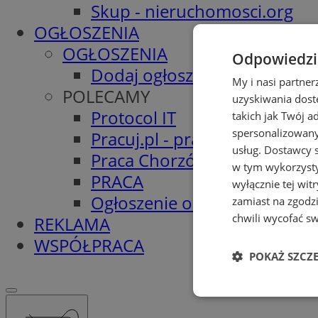
Skup - nieruchomosci.org
OGŁOSZENIA
OGŁOSZENIA
Odpowiedzia
Dodaj ogłoszenie
My i nasi partne
POLECAMY
uzyskiwania dost
Protocol IT
takich jak Twój a
spersonalizowanyc
Pracuj.pl - praca w Chorzowi
usług.
Dostawcy s
Praca Chorzów
w tym wykorzysty
PRACA
wyłącznie tej wi
Ogłoszenie o pracę
zamiast na zgodz
chwili wycofać s
REKLAMA
WSPÓŁPRACA
POKAŻ SZCZ
Niezbędne