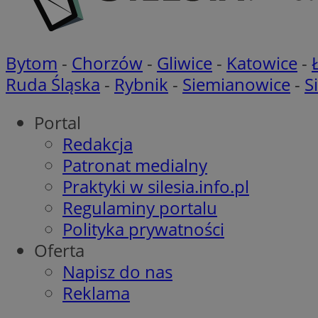
openstat_khpu8s
openstat_iy2unm5p
_clck
__gads
incap_ses_1688_32
Bytom
-
Chorzów
-
Gliwice
-
Katowice
-
openstat_wj089dcr
__Secure-
_clsk
Ruda Śląska
-
Rybnik
-
Siemianowice
-
S
ROLLOUT_TOKEN
visid_incap_322052
Portal
_clsk
Redakcja
bcookie
Patronat medialny
_ga_8HVR5Z6Z02
Praktyki w silesia.info.pl
ANON_ID
Regulaminy portalu
__eoi
Polityka prywatności
IDE
Oferta
OAID
Napisz do nas
Reklama
lidc