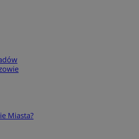
adów
rzowie
ie Miasta?