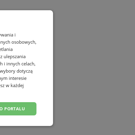
ywania i
danych osobowych,
etlania
az ulepszania
 i innych celach,
 wybory dotyczą
nym interesie
sz w każdej
DO PORTALU
esklasyfikowane