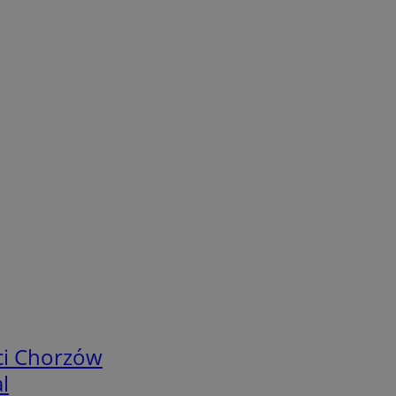
ci Chorzów
l