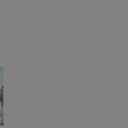
ane
owanie użytkownika i
j.
entyfikator sesji.
entyfikator sesji.
entyfikator sesji.
rzez usługę Cookie-
preferencji
 na pliki cookie.
ookie Cookie-
niania ludzi i
trony internetowej,
e ważnych raportów