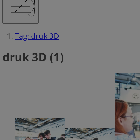
Tag: druk 3D
Ni
Niezbędne pliki cook
druk 3D (1)
zarządzanie kontem. 
Nazwa
QeSessID
MvSessID
SessID
CookieScriptConse
__cf_bm