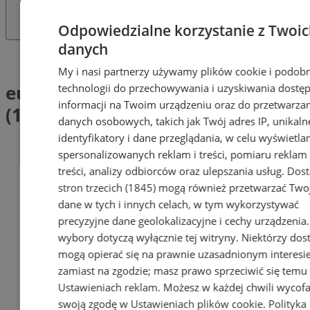
Odpowiedzialne korzystanie z Twoi
danych
Tag: europejski kongres gospodarczy
My i nasi partnerzy używamy plików cookie i podob
europejski kongres gospodarczy
technologii do przechowywania i uzyskiwania dostę
informacji na Twoim urządzeniu oraz do przetwarza
(1)
danych osobowych, takich jak Twój adres IP, unikaln
identyfikatory i dane przeglądania, w celu wyświetla
spersonalizowanych reklam i treści, pomiaru reklam 
treści, analizy odbiorców oraz ulepszania usług.
Dos
stron trzecich (1845)
mogą również przetwarzać Two
dane w tych i innych celach, w tym wykorzystywać
precyzyjne dane geolokalizacyjne i cechy urządzenia
wybory dotyczą wyłącznie tej witryny. Niektórzy do
mogą opierać się na prawnie uzasadnionym interesi
zamiast na zgodzie; masz prawo sprzeciwić się temu
Ustawieniach reklam
. Możesz w każdej chwili wycof
swoją zgodę w
Ustawieniach plików cookie
.
Polityka