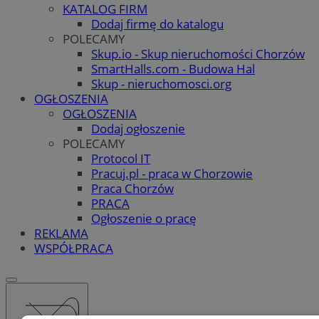
KATALOG FIRM
Dodaj firmę do katalogu
POLECAMY
Skup.io - Skup nieruchomości Chorzów
SmartHalls.com - Budowa Hal
Skup - nieruchomosci.org
OGŁOSZENIA
OGŁOSZENIA
Dodaj ogłoszenie
POLECAMY
Protocol IT
Pracuj.pl - praca w Chorzowie
Praca Chorzów
PRACA
Ogłoszenie o pracę
REKLAMA
WSPÓŁPRACA