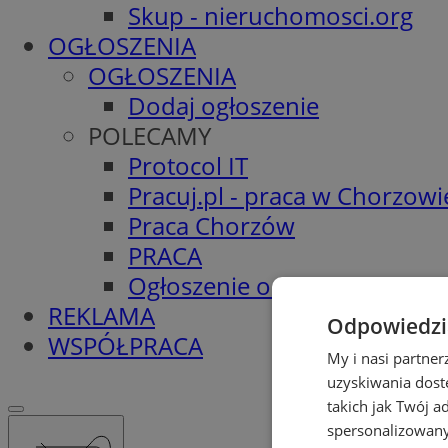
Skup - nieruchomosci.org
OGŁOSZENIA
OGŁOSZENIA
Dodaj ogłoszenie
POLECAMY
Protocol IT
Pracuj.pl - praca w Chorzowi
Praca Chorzów
PRACA
Ogłoszenie o pracę
REKLAMA
Odpowiedzia
WSPÓŁPRACA
My i nasi partne
uzyskiwania dost
takich jak Twój a
spersonalizowanyc