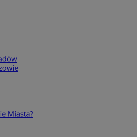
adów
rzowie
ie Miasta?