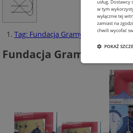
usług.
Dostawcy s
w tym wykorzysty
wyłącznie tej wi
zamiast na zgodz
chwili wycofać s
Tag: Fundacja Gramy do Końca
POKAŻ SZCZ
Fundacja Gramy do Końc
Niezbędne
Ni
Niezbędne pliki cook
zarządzanie kontem. 