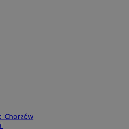
ci Chorzów
l