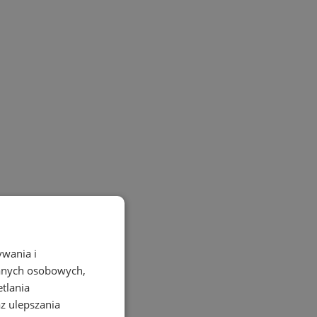
ywania i
danych osobowych,
etlania
az ulepszania