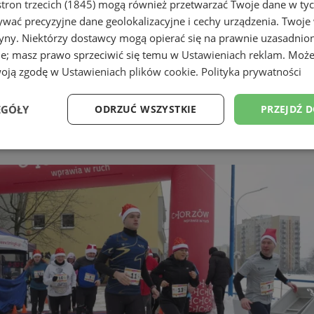
tron trzecich (1845)
mogą również przetwarzać Twoje dane w tych
wać precyzyjne dane geolokalizacyjne i cechy urządzenia. Twoje
tryny. Niektórzy dostawcy mogą opierać się na prawnie uzasadnio
ie; masz prawo sprzeciwić się temu w
Ustawieniach reklam
. Może
woją zgodę w
Ustawieniach plików cookie
.
Polityka prywatności
EGÓŁY
ODRZUĆ WSZYSTKIE
PRZEJDŹ 
a (2)
Wydajność
Targetowanie
Funkcjonalność
Ni
ezbędne
Wydajność
Targetowanie
Funkcjonalność
Niesklasyfikow
ie umożliwiają korzystanie z podstawowych funkcji strony internetowej, takich jak log
Bez niezbędnych plików cookie nie można prawidłowo korzystać ze strony internetowe
Okres