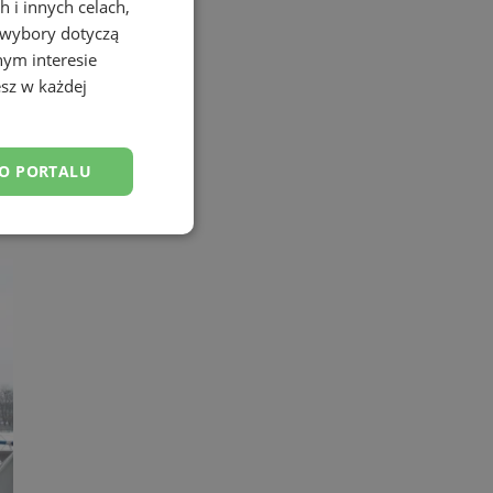
 i innych celach,
 wybory dotyczą
nym interesie
sz w każdej
DO PORTALU
esklasyfikowane
ane
owanie użytkownika i
j.