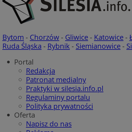
_ga_8HVR5Z6Z02
ANON_ID
__eoi
Bytom
-
Chorzów
-
Gliwice
-
Katowice
-
IDE
Ruda Śląska
-
Rybnik
-
Siemianowice
-
S
OAID
Portal
lidc
Redakcja
__gpi
Patronat medialny
VISITOR_INFO1_LIV
Praktyki w silesia.info.pl
Regulaminy portalu
APC
Polityka prywatności
uid
Oferta
_ga
Napisz do nas