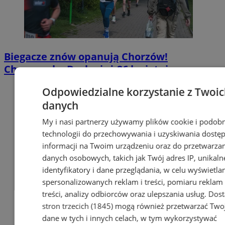
Biegacze znów opanują Chorzów!
Chorzowska Dycha już 26 kwietnia
Odpowiedzialne korzystanie z Twoi
danych
My i nasi partnerzy używamy plików cookie i podob
technologii do przechowywania i uzyskiwania dostę
informacji na Twoim urządzeniu oraz do przetwarza
danych osobowych, takich jak Twój adres IP, unikaln
identyfikatory i dane przeglądania, w celu wyświetla
spersonalizowanych reklam i treści, pomiaru reklam 
treści, analizy odbiorców oraz ulepszania usług.
Dos
stron trzecich (1845)
mogą również przetwarzać Two
dane w tych i innych celach, w tym wykorzystywać