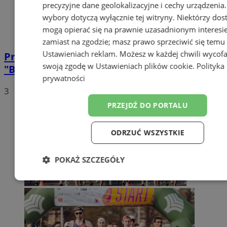
precyzyjne dane geolokalizacyjne i cechy urządzenia
wybory dotyczą wyłącznie tej witryny. Niektórzy do
mogą opierać się na prawnie uzasadnionym interesi
zamiast na zgodzie; masz prawo sprzeciwić się temu
Ustawieniach reklam
. Możesz w każdej chwili wycof
Przed nami 5. edycja biegu w ramach akcji
swoją zgodę w
Ustawieniach plików cookie
.
Polityka
"Biegam z czystą przyjemnością"
prywatności
3
PRZEJDŹ DO PORTALU
ODRZUĆ WSZYSTKIE
POKAŻ SZCZEGÓŁY
Niezbędne
Wydajność
Targetow
Funkcjonalność
Niesklasyfikowa