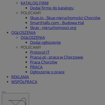
KATALOG FIRM
Dodaj firmę do katalogu
POLECAMY
Skup.io - Skup nieruchomości Chorzów
SmartHalls.com - Budowa Hal
Skup - nieruchomosci.org
OGŁOSZENIA
OGŁOSZENIA
Dodaj ogłoszenie
POLECAMY
Protocol IT
Pracuj.pl - praca w Chorzowie
Praca Chorzów
PRACA
Ogłoszenie o pracę
REKLAMA
WSPÓŁPRACA