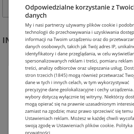
Odpowiedzialne korzystanie z Twoi
danych
My i nasi partnerzy używamy plików cookie i podob
Tag: ING Silesia Beats 2026
technologii do przechowywania i uzyskiwania dostę
ING Silesia Beats 2026 (1)
informacji na Twoim urządzeniu oraz do przetwarza
danych osobowych, takich jak Twój adres IP, unikaln
identyfikatory i dane przeglądania, w celu wyświetla
spersonalizowanych reklam i treści, pomiaru reklam 
treści, analizy odbiorców oraz ulepszania usług.
Dos
stron trzecich (1845)
mogą również przetwarzać Two
dane w tych i innych celach, w tym wykorzystywać
precyzyjne dane geolokalizacyjne i cechy urządzenia
wybory dotyczą wyłącznie tej witryny. Niektórzy do
mogą opierać się na prawnie uzasadnionym interesi
zamiast na zgodzie; masz prawo sprzeciwić się temu
Ustawieniach reklam
. Możesz w każdej chwili wycof
swoją zgodę w
Ustawieniach plików cookie
.
Polityka
prywatności