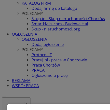
KATALOG FIRM
Dodaj firmę do katalogu
POLECAMY
Skup.io - Skup nieruchomości Chorzów
SmartHalls.com - Budowa Hal
Skup - nieruchomosci.org
OGŁOSZENIA
OGŁOSZENIA
Dodaj ogłoszenie
POLECAMY
Protocol IT
Pracuj.pl - praca w Chorzowie
Praca Chorzów
PRACA
Ogłoszenie o pracę
REKLAMA
WSPÓŁPRACA