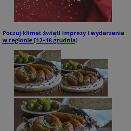
Poczuj klimat świąt! Imprezy i wydarzenia
w regionie [12–18 grudnia]