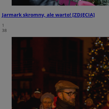
Jarmark skromny, ale warto! [ZDJĘCIA]
1
38