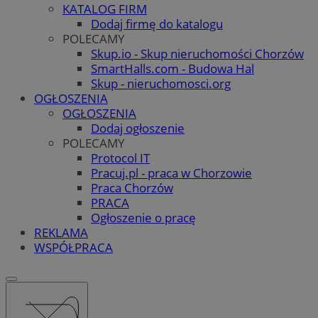
KATALOG FIRM
Dodaj firmę do katalogu
POLECAMY
Skup.io - Skup nieruchomości Chorzów
SmartHalls.com - Budowa Hal
Skup - nieruchomosci.org
OGŁOSZENIA
OGŁOSZENIA
Dodaj ogłoszenie
POLECAMY
Protocol IT
Pracuj.pl - praca w Chorzowie
Praca Chorzów
PRACA
Ogłoszenie o pracę
REKLAMA
WSPÓŁPRACA