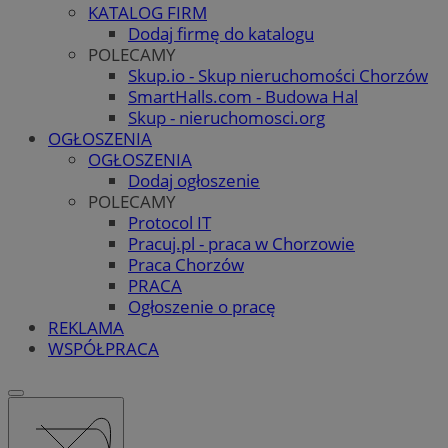
KATALOG FIRM
Dodaj firmę do katalogu
POLECAMY
Skup.io - Skup nieruchomości Chorzów
SmartHalls.com - Budowa Hal
Skup - nieruchomosci.org
OGŁOSZENIA
OGŁOSZENIA
Dodaj ogłoszenie
POLECAMY
Protocol IT
Pracuj.pl - praca w Chorzowie
Praca Chorzów
PRACA
Ogłoszenie o pracę
REKLAMA
WSPÓŁPRACA