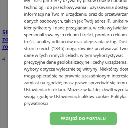
My i nasi partnerzy używamy plików cookie i podob
technologii do przechowywania i uzyskiwania dostę
informacji na Twoim urządzeniu oraz do przetwarza
danych osobowych, takich jak Twój adres IP, unikaln
identyfikatory i dane przeglądania, w celu wyświetla
Silesia Memoriał Kamili Skolimowskiej 2024
spersonalizowanych reklam i treści, pomiaru reklam 
został uznany za Wydarzenie Sportowe
treści, analizy odbiorców oraz ulepszania usług.
Dos
roku!
stron trzecich (1845)
mogą również przetwarzać Two
dane w tych i innych celach, w tym wykorzystywać
4
precyzyjne dane geolokalizacyjne i cechy urządzenia
wybory dotyczą wyłącznie tej witryny. Niektórzy do
mogą opierać się na prawnie uzasadnionym interesi
zamiast na zgodzie; masz prawo sprzeciwić się temu
Ustawieniach reklam
. Możesz w każdej chwili wycof
swoją zgodę w
Ustawieniach plików cookie
.
Polityka
prywatności
PRZEJDŹ DO PORTALU