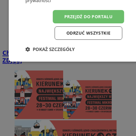
prywatności
PRZEJDŹ DO PORTALU
ODRZUĆ WSZYSTKIE
POKAŻ SZCZEGÓŁY
Chorzowska Rapsodia za nami! [GALERIA
ZDJĘĆ]
Niezbędne
Wydajność
Targetow
Funkcjonalność
Niesklasyfikowa
Niezbędne
Wydajność
Targetowanie
Funkcjonaln