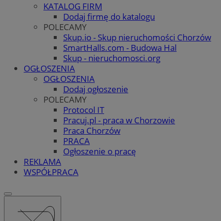
KATALOG FIRM
Dodaj firmę do katalogu
POLECAMY
Skup.io - Skup nieruchomości Chorzów
SmartHalls.com - Budowa Hal
Skup - nieruchomosci.org
OGŁOSZENIA
OGŁOSZENIA
Dodaj ogłoszenie
POLECAMY
Protocol IT
Pracuj.pl - praca w Chorzowie
Praca Chorzów
PRACA
Ogłoszenie o pracę
REKLAMA
WSPÓŁPRACA