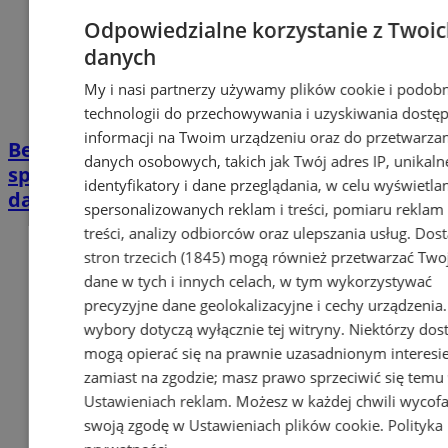
Odpowiedzialne korzystanie z Twoi
danych
My i nasi partnerzy używamy plików cookie i podob
technologii do przechowywania i uzyskiwania dostę
informacji na Twoim urządzeniu oraz do przetwarza
Bezpłatna komunikacja na Kierunek GZM –
danych osobowych, takich jak Twój adres IP, unikaln
sprawdź, jak i gdzie możesz pojechać za
identyfikatory i dane przeglądania, w celu wyświetla
darmo
spersonalizowanych reklam i treści, pomiaru reklam 
treści, analizy odbiorców oraz ulepszania usług.
Dos
stron trzecich (1845)
mogą również przetwarzać Two
dane w tych i innych celach, w tym wykorzystywać
precyzyjne dane geolokalizacyjne i cechy urządzenia
wybory dotyczą wyłącznie tej witryny. Niektórzy do
mogą opierać się na prawnie uzasadnionym interesi
zamiast na zgodzie; masz prawo sprzeciwić się temu
Ustawieniach reklam
. Możesz w każdej chwili wycof
swoją zgodę w
Ustawieniach plików cookie
.
Polityka