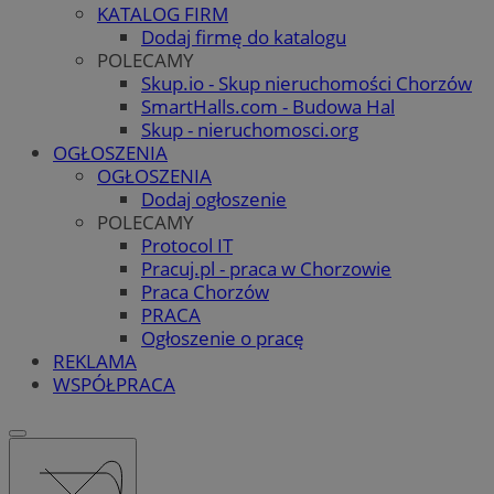
KATALOG FIRM
Dodaj firmę do katalogu
POLECAMY
Skup.io - Skup nieruchomości Chorzów
SmartHalls.com - Budowa Hal
Skup - nieruchomosci.org
OGŁOSZENIA
OGŁOSZENIA
Dodaj ogłoszenie
POLECAMY
Protocol IT
Pracuj.pl - praca w Chorzowie
Praca Chorzów
PRACA
Ogłoszenie o pracę
REKLAMA
WSPÓŁPRACA