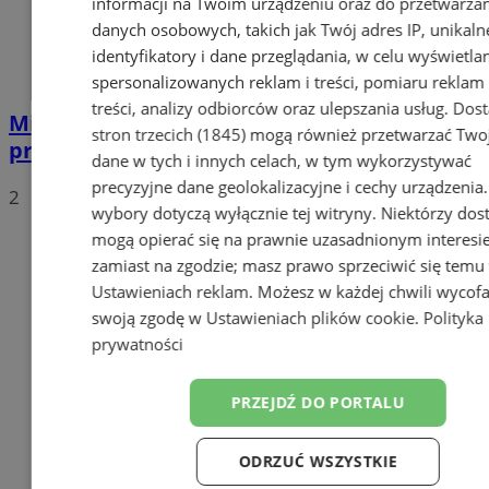
informacji na Twoim urządzeniu oraz do przetwarza
danych osobowych, takich jak Twój adres IP, unikaln
identyfikatory i dane przeglądania, w celu wyświetla
spersonalizowanych reklam i treści, pomiaru reklam 
treści, analizy odbiorców oraz ulepszania usług.
Dos
Miasto kontra KPR Ruch Chorzów –
stron trzecich (1845)
mogą również przetwarzać Two
prezydent przedstawia swoją perspektywę
dane w tych i innych celach, w tym wykorzystywać
precyzyjne dane geolokalizacyjne i cechy urządzenia
2
wybory dotyczą wyłącznie tej witryny. Niektórzy do
mogą opierać się na prawnie uzasadnionym interesi
zamiast na zgodzie; masz prawo sprzeciwić się temu
Ustawieniach reklam
. Możesz w każdej chwili wycof
swoją zgodę w
Ustawieniach plików cookie
.
Polityka
prywatności
PRZEJDŹ DO PORTALU
ODRZUĆ WSZYSTKIE