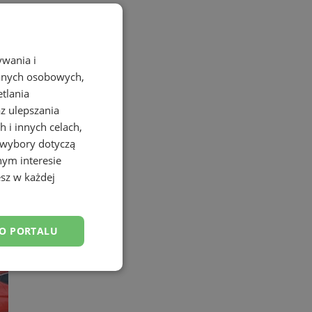
ywania i
danych osobowych,
etlania
az ulepszania
 i innych celach,
 wybory dotyczą
nym interesie
sz w każdej
DO PORTALU
esklasyfikowane