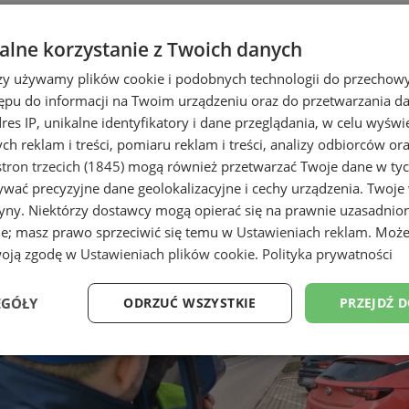
lne korzystanie z Twoich danych
rzy używamy plików cookie i podobnych technologii do przechow
ępu do informacji na Twoim urządzeniu oraz do przetwarzania 
dres IP, unikalne identyfikatory i dane przeglądania, w celu wyświ
h reklam i treści, pomiaru reklam i treści, analizy odbiorców or
tron trzecich (1845)
mogą również przetwarzać Twoje dane w tych
wać precyzyjne dane geolokalizacyjne i cechy urządzenia. Twoje
tryny. Niektórzy dostawcy mogą opierać się na prawnie uzasadnio
ie; masz prawo sprzeciwić się temu w
Ustawieniach reklam
. Może
woją zgodę w
Ustawieniach plików cookie
.
Polityka prywatności
EGÓŁY
ODRZUĆ WSZYSTKIE
PRZEJDŹ 
Wydajność
Targetowanie
Funkcjonalność
Ni