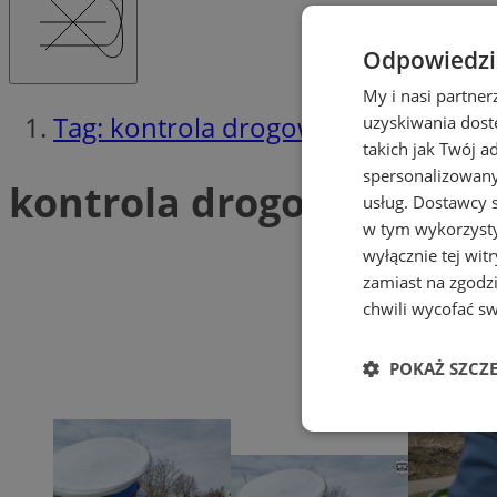
Odpowiedzia
My i nasi partne
Tag: kontrola drogowa
uzyskiwania dost
takich jak Twój a
spersonalizowanyc
kontrola drogowa (3)
usług.
Dostawcy s
w tym wykorzysty
wyłącznie tej wi
zamiast na zgodz
chwili wycofać s
POKAŻ SZCZ
Niezbędne