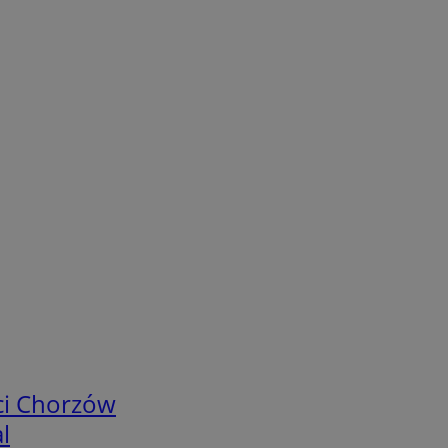
ci Chorzów
l