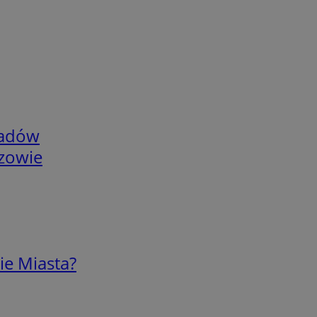
adów
rzowie
ie Miasta?