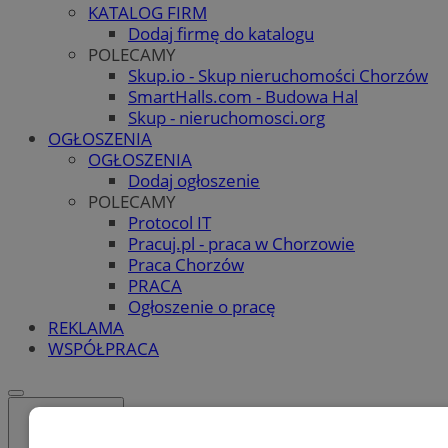
KATALOG FIRM
Dodaj firmę do katalogu
POLECAMY
Skup.io - Skup nieruchomości Chorzów
SmartHalls.com - Budowa Hal
Skup - nieruchomosci.org
OGŁOSZENIA
OGŁOSZENIA
Dodaj ogłoszenie
POLECAMY
Protocol IT
Pracuj.pl - praca w Chorzowie
Praca Chorzów
PRACA
Ogłoszenie o pracę
REKLAMA
WSPÓŁPRACA