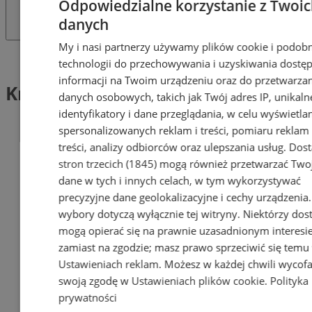
Odpowiedzialne korzystanie z Twoi
danych
My i nasi partnerzy używamy plików cookie i podob
Tag: Krajowa Mapa Zagrożeń
technologii do przechowywania i uzyskiwania dostę
informacji na Twoim urządzeniu oraz do przetwarza
Krajowa Mapa Zagrożeń (1)
danych osobowych, takich jak Twój adres IP, unikaln
identyfikatory i dane przeglądania, w celu wyświetla
spersonalizowanych reklam i treści, pomiaru reklam 
treści, analizy odbiorców oraz ulepszania usług.
Dos
stron trzecich (1845)
mogą również przetwarzać Two
dane w tych i innych celach, w tym wykorzystywać
precyzyjne dane geolokalizacyjne i cechy urządzenia
wybory dotyczą wyłącznie tej witryny. Niektórzy do
mogą opierać się na prawnie uzasadnionym interesi
zamiast na zgodzie; masz prawo sprzeciwić się temu
Ustawieniach reklam
. Możesz w każdej chwili wycof
swoją zgodę w
Ustawieniach plików cookie
.
Polityka
prywatności