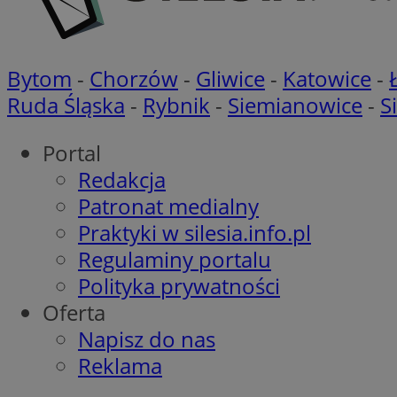
openstat_khpu8s
openstat_iy2unm5p
_clck
__gads
incap_ses_1688_32
Bytom
-
Chorzów
-
Gliwice
-
Katowice
-
openstat_wj089dcr
__Secure-
_clsk
Ruda Śląska
-
Rybnik
-
Siemianowice
-
S
ROLLOUT_TOKEN
visid_incap_322052
Portal
_clsk
Redakcja
bcookie
Patronat medialny
_ga_8HVR5Z6Z02
Praktyki w silesia.info.pl
ANON_ID
Regulaminy portalu
__eoi
Polityka prywatności
IDE
Oferta
OAID
Napisz do nas
Reklama
lidc