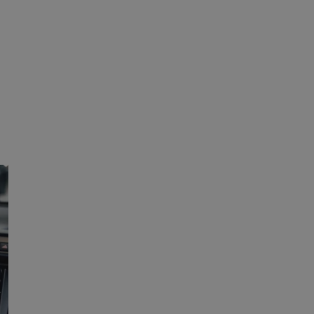
ane
owanie użytkownika i
j.
entyfikator sesji.
entyfikator sesji.
entyfikator sesji.
rzez usługę Cookie-
preferencji
 na pliki cookie.
ookie Cookie-
niania ludzi i
trony internetowej,
e ważnych raportów