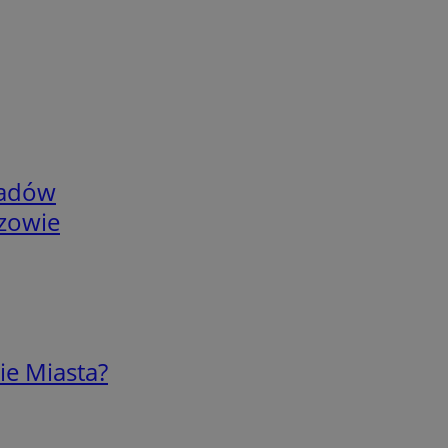
adów
rzowie
ie Miasta?