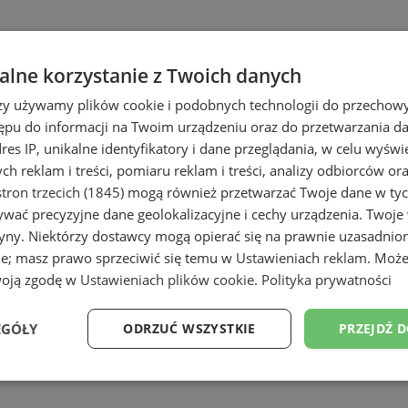
lne korzystanie z Twoich danych
rzy używamy plików cookie i podobnych technologii do przechow
ępu do informacji na Twoim urządzeniu oraz do przetwarzania 
dres IP, unikalne identyfikatory i dane przeglądania, w celu wyświ
h reklam i treści, pomiaru reklam i treści, analizy odbiorców or
e
tron trzecich (1845)
mogą również przetwarzać Twoje dane w tych
wać precyzyjne dane geolokalizacyjne i cechy urządzenia. Twoje
tryny. Niektórzy dostawcy mogą opierać się na prawnie uzasadnio
ie; masz prawo sprzeciwić się temu w
Ustawieniach reklam
. Może
woją zgodę w
Ustawieniach plików cookie
.
Polityka prywatności
EGÓŁY
ODRZUĆ WSZYSTKIE
PRZEJDŹ 
Wydajność
Targetowanie
Funkcjonalność
Ni