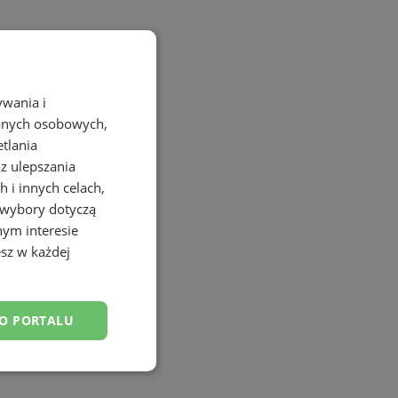
ywania i
danych osobowych,
etlania
az ulepszania
 i innych celach,
 wybory dotyczą
nym interesie
sz w każdej
DO PORTALU
esklasyfikowane