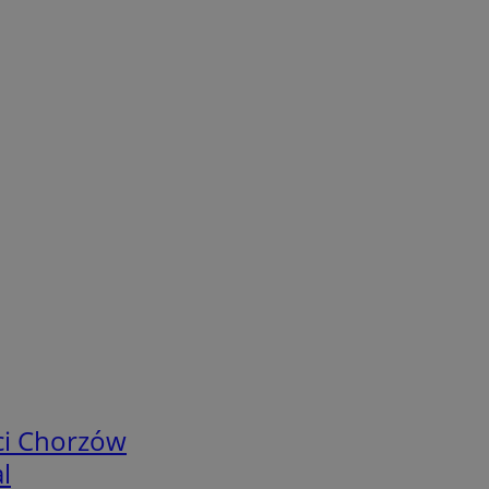
ci Chorzów
l