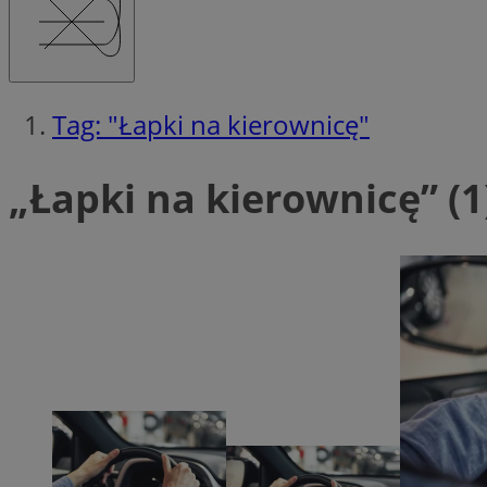
Tag: "Łapki na kierownicę"
Ni
Niezbędne pliki cook
„Łapki na kierownicę” (1
zarządzanie kontem. 
Nazwa
QeSessID
MvSessID
SessID
CookieScriptConse
__cf_bm