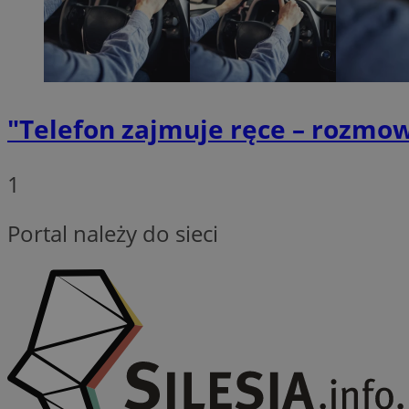
VISITOR_PRIVACY_
"Telefon zajmuje ręce – rozmow
INGRESSCOOKIE
1
Portal należy do sieci
li_gc
Nazwa
Nazwa
openstat_umr82x3
Nazwa
openstat_gid
VP
pb_rtb_ev_part
openstat_pbi939ar