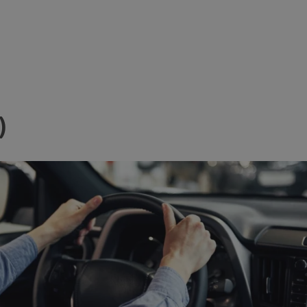
ezbędne
Wydajność
Targetowanie
Funkcjonalność
Niesklasyfikow
ie umożliwiają korzystanie z podstawowych funkcji strony internetowej, takich jak log
)
Bez niezbędnych plików cookie nie można prawidłowo korzystać ze strony internetowe
Okres
Provider
/
Domena
Opis
przechowywania
mojchorzow.pl
1 rok
Ten plik cookie przechowuje id
mojchorzow.pl
1 rok
Ten plik cookie przechowuje id
mojchorzow.pl
1 rok
Ten plik cookie przechowuje id
nt
4 tygodnie 2 dni
Ten plik cookie jest używany p
CookieScript
Script.com do zapamiętywania 
mojchorzow.pl
dotyczących zgody użytkownika
Jest to konieczne, aby baner c
Script.com działał poprawnie.
29 minut 53
Ten plik cookie służy do rozróż
Cloudflare Inc.
sekundy
botów. Jest to korzystne dla s
.temu.com
ponieważ umożliwia tworzeni