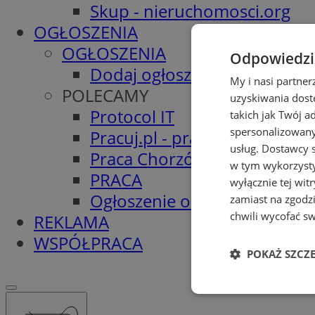
Skup - nieruchomosci.org
OGŁOSZENIA
OGŁOSZENIA
Odpowiedzia
Dodaj ogłoszenie
My i nasi partne
POLECAMY
uzyskiwania dost
Protocol IT
takich jak Twój a
spersonalizowanyc
Pracuj.pl - praca w Chorzowi
usług.
Dostawcy s
Praca Chorzów
w tym wykorzysty
PRACA
wyłącznie tej wi
Ogłoszenie o pracę
zamiast na zgodz
chwili wycofać s
REKLAMA
WSPÓŁPRACA
POKAŻ SZCZ
Niezbędne