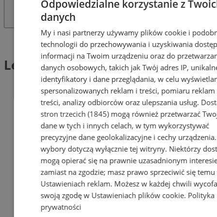
Odpowiedzialne korzystanie z Twoi
danych
My i nasi partnerzy używamy plików cookie i podob
Tag: Lemur wari czerwony
technologii do przechowywania i uzyskiwania dostę
informacji na Twoim urządzeniu oraz do przetwarza
Lemur wari czerwony (1)
danych osobowych, takich jak Twój adres IP, unikaln
identyfikatory i dane przeglądania, w celu wyświetla
spersonalizowanych reklam i treści, pomiaru reklam 
treści, analizy odbiorców oraz ulepszania usług.
Dos
stron trzecich (1845)
mogą również przetwarzać Two
dane w tych i innych celach, w tym wykorzystywać
precyzyjne dane geolokalizacyjne i cechy urządzenia
wybory dotyczą wyłącznie tej witryny. Niektórzy do
mogą opierać się na prawnie uzasadnionym interesi
zamiast na zgodzie; masz prawo sprzeciwić się temu
Ustawieniach reklam
. Możesz w każdej chwili wycof
swoją zgodę w
Ustawieniach plików cookie
.
Polityka
prywatności