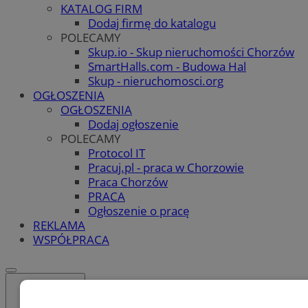
KATALOG FIRM
Dodaj firmę do katalogu
POLECAMY
Skup.io - Skup nieruchomości Chorzów
SmartHalls.com - Budowa Hal
Skup - nieruchomosci.org
OGŁOSZENIA
OGŁOSZENIA
Dodaj ogłoszenie
POLECAMY
Protocol IT
Pracuj.pl - praca w Chorzowie
Praca Chorzów
PRACA
Ogłoszenie o pracę
REKLAMA
WSPÓŁPRACA