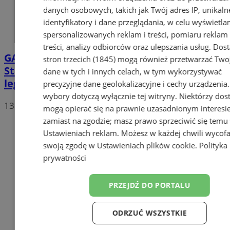
danych osobowych, takich jak Twój adres IP, unikaln
identyfikatory i dane przeglądania, w celu wyświetla
spersonalizowanych reklam i treści, pomiaru reklam 
treści, analizy odbiorców oraz ulepszania usług.
Dos
GALERIA
Marcin Gortat Camp 2026 na
stron trzecich (1845)
mogą również przetwarzać Two
Stadionie Śląskim. 130 dzieci trenowało z
dane w tych i innych celach, w tym wykorzystywać
legendą NBA
precyzyjne dane geolokalizacyjne i cechy urządzenia
wybory dotyczą wyłącznie tej witryny. Niektórzy do
13
mogą opierać się na prawnie uzasadnionym interesi
zamiast na zgodzie; masz prawo sprzeciwić się temu
Ustawieniach reklam
. Możesz w każdej chwili wycof
swoją zgodę w
Ustawieniach plików cookie
.
Polityka
prywatności
PRZEJDŹ DO PORTALU
ODRZUĆ WSZYSTKIE