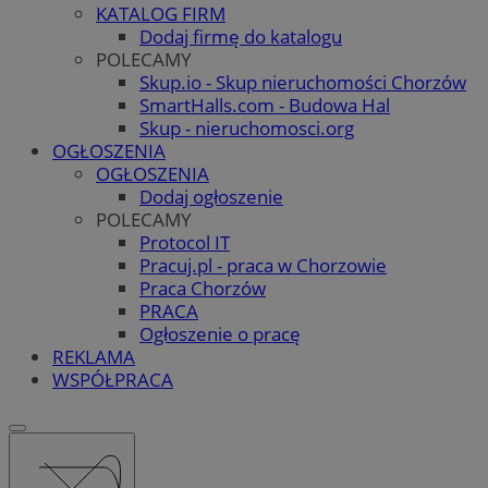
KATALOG FIRM
Dodaj firmę do katalogu
POLECAMY
Skup.io - Skup nieruchomości Chorzów
SmartHalls.com - Budowa Hal
Skup - nieruchomosci.org
OGŁOSZENIA
OGŁOSZENIA
Dodaj ogłoszenie
POLECAMY
Protocol IT
Pracuj.pl - praca w Chorzowie
Praca Chorzów
PRACA
Ogłoszenie o pracę
REKLAMA
WSPÓŁPRACA