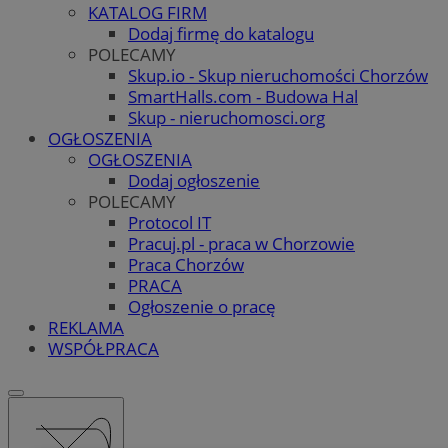
KATALOG FIRM
Dodaj firmę do katalogu
POLECAMY
Skup.io - Skup nieruchomości Chorzów
SmartHalls.com - Budowa Hal
Skup - nieruchomosci.org
OGŁOSZENIA
OGŁOSZENIA
Dodaj ogłoszenie
POLECAMY
Protocol IT
Pracuj.pl - praca w Chorzowie
Praca Chorzów
PRACA
Ogłoszenie o pracę
REKLAMA
WSPÓŁPRACA