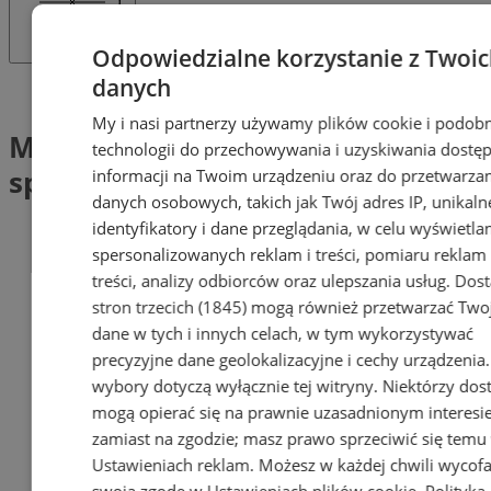
Odpowiedzialne korzystanie z Twoi
danych
Tag: Marshall - Pies do zadań specjalnych
My i nasi partnerzy używamy plików cookie i podob
Marshall – Pies do zadań
technologii do przechowywania i uzyskiwania dostę
specjalnych (1)
informacji na Twoim urządzeniu oraz do przetwarza
danych osobowych, takich jak Twój adres IP, unikaln
identyfikatory i dane przeglądania, w celu wyświetla
spersonalizowanych reklam i treści, pomiaru reklam 
treści, analizy odbiorców oraz ulepszania usług.
Dos
stron trzecich (1845)
mogą również przetwarzać Two
dane w tych i innych celach, w tym wykorzystywać
precyzyjne dane geolokalizacyjne i cechy urządzenia
wybory dotyczą wyłącznie tej witryny. Niektórzy do
mogą opierać się na prawnie uzasadnionym interesi
zamiast na zgodzie; masz prawo sprzeciwić się temu
Ustawieniach reklam
. Możesz w każdej chwili wycof
swoją zgodę w
Ustawieniach plików cookie
.
Polityka