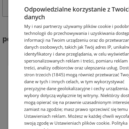
Odpowiedzialne korzystanie z Twoi
danych
Tag: pojazdy elektryczne
My i nasi partnerzy używamy plików cookie i podob
technologii do przechowywania i uzyskiwania dostę
pojazdy elektryczne (1)
informacji na Twoim urządzeniu oraz do przetwarza
danych osobowych, takich jak Twój adres IP, unikaln
identyfikatory i dane przeglądania, w celu wyświetla
spersonalizowanych reklam i treści, pomiaru reklam 
treści, analizy odbiorców oraz ulepszania usług.
Dos
stron trzecich (1845)
mogą również przetwarzać Two
dane w tych i innych celach, w tym wykorzystywać
precyzyjne dane geolokalizacyjne i cechy urządzenia
wybory dotyczą wyłącznie tej witryny. Niektórzy do
mogą opierać się na prawnie uzasadnionym interesi
zamiast na zgodzie; masz prawo sprzeciwić się temu
Ustawieniach reklam
. Możesz w każdej chwili wycof
swoją zgodę w
Ustawieniach plików cookie
.
Polityka