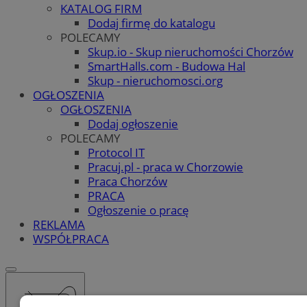
KATALOG FIRM
Dodaj firmę do katalogu
POLECAMY
Skup.io - Skup nieruchomości Chorzów
SmartHalls.com - Budowa Hal
Skup - nieruchomosci.org
OGŁOSZENIA
OGŁOSZENIA
Dodaj ogłoszenie
POLECAMY
Protocol IT
Pracuj.pl - praca w Chorzowie
Praca Chorzów
PRACA
Ogłoszenie o pracę
REKLAMA
WSPÓŁPRACA