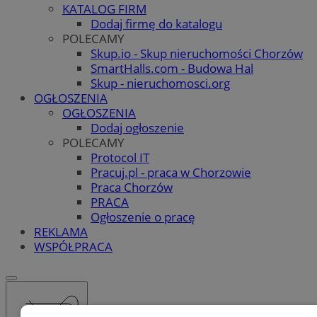
KATALOG FIRM
Dodaj firmę do katalogu
POLECAMY
Skup.io - Skup nieruchomości Chorzów
SmartHalls.com - Budowa Hal
Skup - nieruchomosci.org
OGŁOSZENIA
OGŁOSZENIA
Dodaj ogłoszenie
POLECAMY
Protocol IT
Pracuj.pl - praca w Chorzowie
Praca Chorzów
PRACA
Ogłoszenie o pracę
REKLAMA
WSPÓŁPRACA