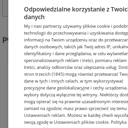
Odpowiedzialne korzystanie z Twoi
danych
Tag: pojazdy hybrydowe
My i nasi partnerzy używamy plików cookie i podob
technologii do przechowywania i uzyskiwania dostę
pojazdy hybrydowe (1)
informacji na Twoim urządzeniu oraz do przetwarza
danych osobowych, takich jak Twój adres IP, unikaln
identyfikatory i dane przeglądania, w celu wyświetla
spersonalizowanych reklam i treści, pomiaru reklam 
treści, analizy odbiorców oraz ulepszania usług.
Dos
stron trzecich (1845)
mogą również przetwarzać Two
dane w tych i innych celach, w tym wykorzystywać
precyzyjne dane geolokalizacyjne i cechy urządzenia
wybory dotyczą wyłącznie tej witryny. Niektórzy do
mogą opierać się na prawnie uzasadnionym interesi
zamiast na zgodzie; masz prawo sprzeciwić się temu
Ustawieniach reklam
. Możesz w każdej chwili wycof
swoją zgodę w
Ustawieniach plików cookie
.
Polityka