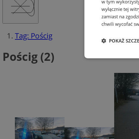
w tym wykorzysty
wyłącznie tej wi
zamiast na zgodz
chwili wycofać s
Tag: Pościg
POKAŻ SZCZ
Pościg (2)
Niezbędne
Ni
Niezbędne pliki cook
zarządzanie kontem. 
Nazwa