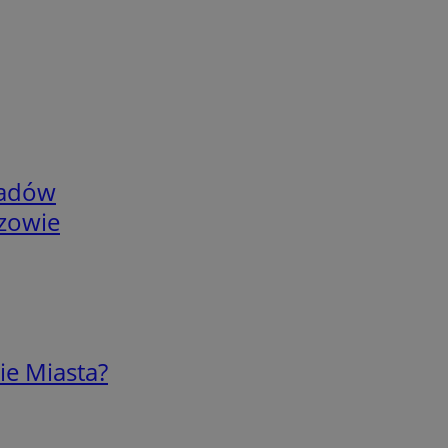
adów
rzowie
ie Miasta?