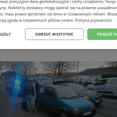
wać precyzyjne dane geolokalizacyjne i cechy urządzenia. Twoje
tryny. Niektórzy dostawcy mogą opierać się na prawnie uzasadnio
ie; masz prawo sprzeciwić się temu w
Ustawieniach reklam
. Może
woją zgodę w
Ustawieniach plików cookie
.
Polityka prywatności
EGÓŁY
ODRZUĆ WSZYSTKIE
PRZEJDŹ 
Wydajność
Targetowanie
Funkcjonalność
Ni
ezbędne
Wydajność
Targetowanie
Funkcjonalność
Niesklasyfikow
ie umożliwiają korzystanie z podstawowych funkcji strony internetowej, takich jak log
Bez niezbędnych plików cookie nie można prawidłowo korzystać ze strony internetowe
Okres
Provider
/
Domena
Opis
przechowywania