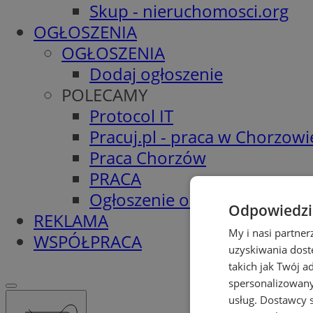
Skup - nieruchomosci.org
OGŁOSZENIA
OGŁOSZENIA
Dodaj ogłoszenie
POLECAMY
Protocol IT
Pracuj.pl - praca w Chorzowi
Praca Chorzów
PRACA
Ogłoszenie o pracę
Odpowiedzia
REKLAMA
My i nasi partne
WSPÓŁPRACA
uzyskiwania dost
takich jak Twój a
spersonalizowanyc
usług.
Dostawcy s