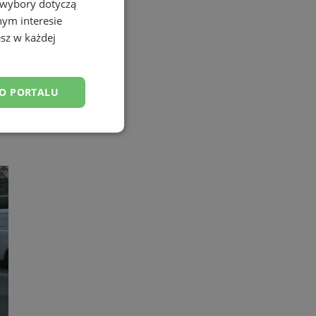
 wybory dotyczą
nym interesie
sz w każdej
DO PORTALU
esklasyfikowane
ane
owanie użytkownika i
j.