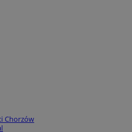
ci Chorzów
l