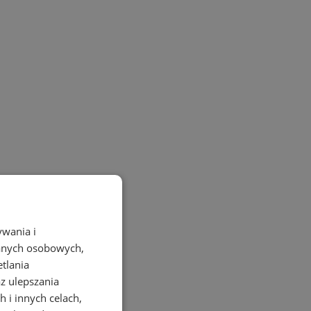
ywania i
danych osobowych,
etlania
az ulepszania
 i innych celach,