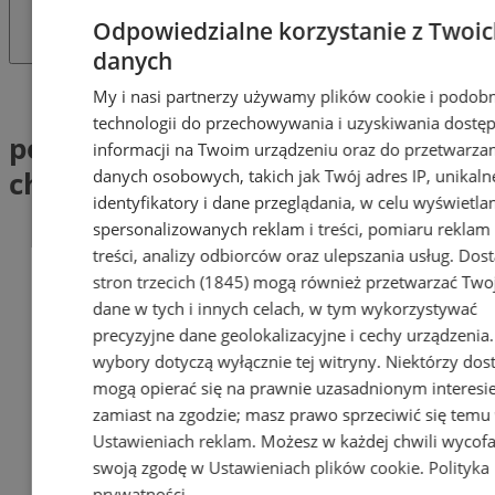
Odpowiedzialne korzystanie z Twoi
danych
Tag: poszukiwania zaginionego chorzów
My i nasi partnerzy używamy plików cookie i podob
technologii do przechowywania i uzyskiwania dostę
poszukiwania zaginionego
informacji na Twoim urządzeniu oraz do przetwarza
chorzów (1)
danych osobowych, takich jak Twój adres IP, unikaln
identyfikatory i dane przeglądania, w celu wyświetla
spersonalizowanych reklam i treści, pomiaru reklam 
treści, analizy odbiorców oraz ulepszania usług.
Dos
stron trzecich (1845)
mogą również przetwarzać Two
dane w tych i innych celach, w tym wykorzystywać
precyzyjne dane geolokalizacyjne i cechy urządzenia
wybory dotyczą wyłącznie tej witryny. Niektórzy do
mogą opierać się na prawnie uzasadnionym interesi
zamiast na zgodzie; masz prawo sprzeciwić się temu
Ustawieniach reklam
. Możesz w każdej chwili wycof
swoją zgodę w
Ustawieniach plików cookie
.
Polityka
prywatności