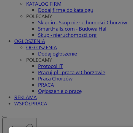
KATALOG FIRM
Dodaj firmę do katalogu
POLECAMY
Skup.io - Skup nieruchomości Chorzów
SmartHalls.com - Budowa Hal
Skup - nieruchomosci.org
OGŁOSZENIA
OGŁOSZENIA
Dodaj ogłoszenie
POLECAMY
Protocol IT
Pracuj.pl - praca w Chorzowie
Praca Chorzów
PRACA
Ogłoszenie o pracę
REKLAMA
WSPÓŁPRACA